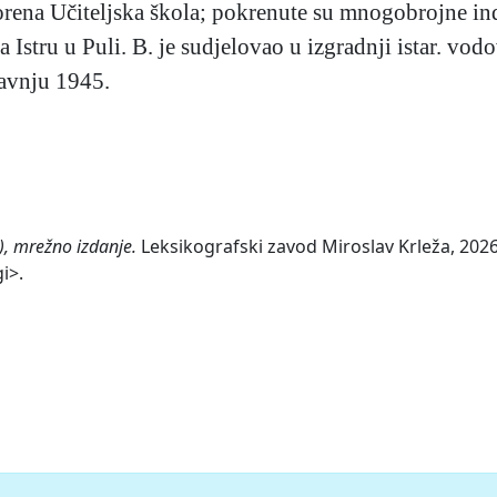
rena Učiteljska škola; pokrenute su mnogobrojne ind.
 Istru u Puli. B. je sudjelovao u izgradnji istar. vo
ravnju 1945.
), mrežno izdanje.
Leksikografski zavod Miroslav Krleža, 2026.
i>.