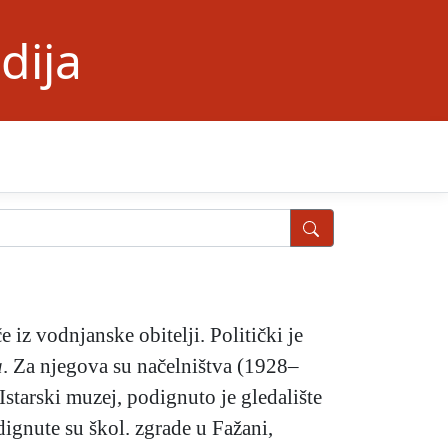
dija
 iz vodnjanske obitelji. Politički je
a
. Za njegova su načelništva (1928–
Istarski muzej, podignuto je gledalište
ignute su škol. zgrade u Fažani,