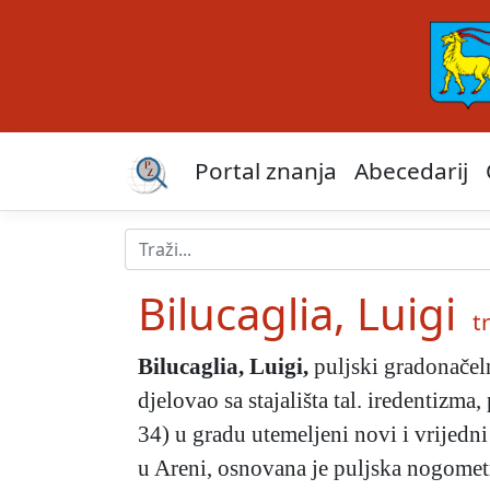
Portal znanja
Abecedarij
Bilucaglia, Luigi
tr
Bilucaglia, Luigi
,
puljski gradonačeln
djelovao sa stajališta tal. iredentizma,
34) u gradu utemeljeni novi i vrijedni
u Areni, osnovana je puljska nogometn