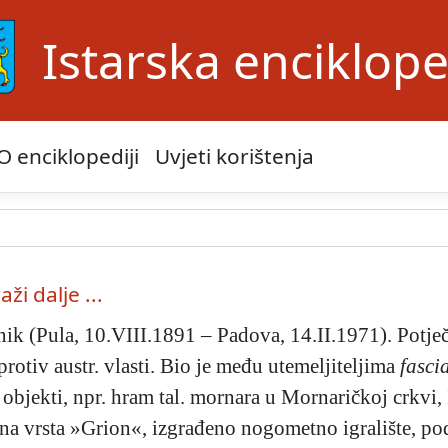
Istarska enciklope
O enciklopediji
Uvjeti korištenja
aži dalje ...
ik (Pula, 10.VIII.1891 – Padova, 14.II.1971). Potječe
 protiv austr. vlasti. Bio je među utemeljiteljima
fasci
 objekti, npr. hram tal. mornara u Mornaričkoj crkvi, 
a vrsta »Grion«, izgrađeno nogometno igralište, pod