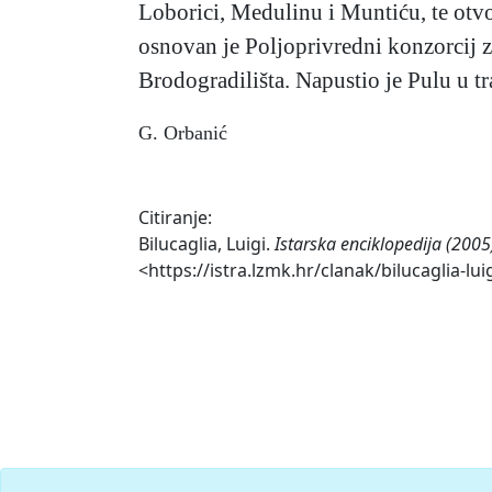
Loborici, Medulinu i Muntiću, te otvo
osnovan je Poljoprivredni konzorcij za
Brodogradilišta. Napustio je Pulu u t
G. Orbanić
Citiranje:
Bilucaglia, Luigi.
Istarska enciklopedija (2005
<https://istra.lzmk.hr/clanak/bilucaglia-luig