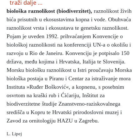
traži dalje ...
biološka raznolikost (biodiverzitet)
,
raznolikost živih
bića prisutnih u ekosustavima kopna i vode. Obuhvaća
raznolikost vrsta i ekosustava te genetsku raznolikost.
Pojam je uveden 1992. prihvaćanjem Konvencije o
biološkoj raznolikosti na konferenciji UN-a o okolišu i
razvoju u Rio de Janeiru. Konvenciju je potpisalo 150
država, među kojima i Hrvatska, Italija te Slovenija.
Morsku biološku raznolikost u Istri proučavaju Morska
biološka postaja u Piranu i Centar za istraživanje mora
Instituta »Ruđer Bošković«, a kopnenu, s posebnim
osvrtom na kraški rub i Ćićariju, Inštitut za
biodiverzitetne študije Znanstveno-raziskovalnega
središča u Kopru te Hrvatski prirodoslovni muzej i
Zavod za ornitologiju HAZU u Zagrebu.
L. Lipej