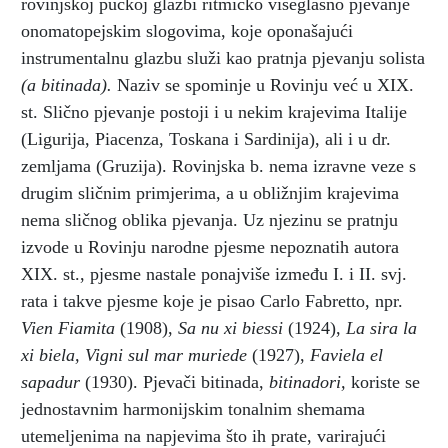
rovinjskoj pučkoj glazbi ritmičko višeglasno pjevanje
onomatopejskim slogovima, koje oponašajući
instrumentalnu glazbu služi kao pratnja pjevanju solista
(a bitinada).
Naziv se spominje u Rovinju već u XIX.
st. Slično pjevanje postoji i u nekim krajevima Italije
(Ligurija, Piacenza, Toskana i Sardinija), ali i u dr.
zemljama (Gruzija). Rovinjska b. nema izravne veze s
drugim sličnim primjerima, a u obližnjim krajevima
nema sličnog oblika pjevanja. Uz njezinu se pratnju
izvode u Rovinju narodne pjesme nepoznatih autora
XIX. st., pjesme nastale ponajviše između I. i II. svj.
rata i takve pjesme koje je pisao Carlo Fabretto, npr.
Vien Fiamita
(1908),
Sa nu xi biessi
(1924),
La sira la
xi biela, Vigni sul mar muriede
(1927),
Faviela el
sapadur
(1930). Pjevači bitinada,
bitinadori,
koriste se
jednostavnim harmonijskim tonalnim shemama
utemeljenima na napjevima što ih prate, varirajući