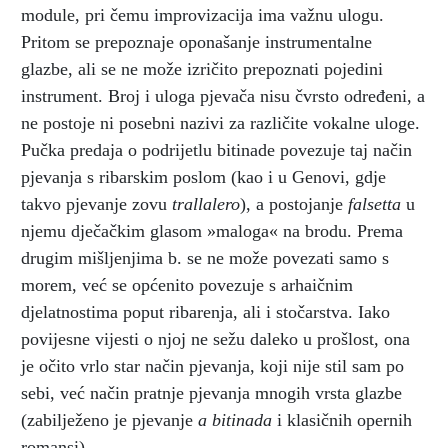
module, pri čemu improvizacija ima važnu ulogu.
Pritom se prepoznaje oponašanje instrumentalne
glazbe, ali se ne može izričito prepoznati pojedini
instrument. Broj i uloga pjevača nisu čvrsto određeni, a
ne postoje ni posebni nazivi za različite vokalne uloge.
Pučka predaja o podrijetlu bitinade povezuje taj način
pjevanja s ribarskim poslom (kao i u Genovi, gdje
takvo pjevanje zovu
trallalero
), a postojanje
falsetta
u
njemu dječačkim glasom »maloga« na brodu. Prema
drugim mišljenjima b. se ne može povezati samo s
morem, već se općenito povezuje s arhaičnim
djelatnostima poput ribarenja, ali i stočarstva. Iako
povijesne vijesti o njoj ne sežu daleko u prošlost, ona
je očito vrlo star način pjevanja, koji nije stil sam po
sebi, već način pratnje pjevanja mnogih vrsta glazbe
(zabilježeno je pjevanje
a bitinada
i klasičnih opernih
romansi).