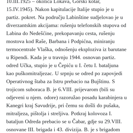
10.III.1925 – okolica Lokava, Gorski kotar,
15.IV.1945). Nakon kapitulacije Italije stupio je u
partiz. pokret. Na području Labinštine sudjelovao je u
diverzantskim akcijama: rušenju telefonskih stupova od
Labina do Nedešćine, prekopavanju cesta, rušenju
mostova kod Raše, Barbana i Podpićna, miniranju
termocentrale Vlaška, odnošenju eksploziva iz barutane
u Ripendi. Kada je u travnju 1944. osnovan partiz.
odred Učka, stupio je u Čepiću u I. četu I. bataljuna
kao puškomitraljezac. U srpnju se odred po zapovjedi
Operativnog štaba za Istru prebacio na Bujštinu. S
trojicom suboraca B. je 6.VIII. prijevarom (bili su
odjeveni u njem. odore) razoružao posadu karabinjera u
Kanegri kraj Savudrije, pri čemu su došli do pušaka,
mitraljeza, pištolja i streljiva. Potkraj kolovoza I.
bataljun Odreda prebacio se u Čabar, gdje su 29.VIII.
osnovane III. brigada i 43. divizija. B. je s brigadom