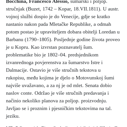
Bocchina, Francesco Alessio
,
šumarski i poljop.
stručnjak (Buzet, 1742 – Kopar, 18.VII.1811). U austr.
vojnoj službi dospio je do Venecije, gdje se kratko
nastanio nakon pada Mletačke Republike, a odmah
potom postao je upraviteljem dobara obitelji Loredan u
Barbanu (1790–1805). Posljednje godine života proveo
je u Kopru. Kao izvrstan poznavatelj šum.
problematike bio je 1802–04. predsjednikom
izvanrednoga povjerenstva za šumarstvo Istre i
Dalmacije. Ostavio je više stručnih tekstova u
rukopisu, među kojima je djelo o Motovunskoj šumi
najviše uvažavano, a za nj je od mlet. Senata dobio
naslov conte. Održao je više stručnih predavanja i
načinio nekoliko planova za poljop. proizvodnju.
Javljao se i proznim i pjesničkim tekstovima na tal.
jeziku.