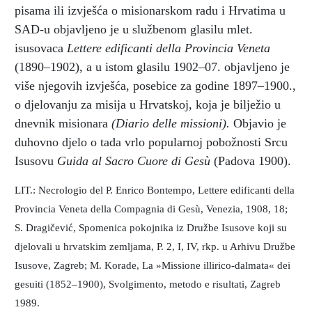
pisama ili izvješća o misionarskom radu i Hrvatima u
SAD-u objavljeno je u službenom glasilu mlet.
isusovaca
Lettere edificanti della Provincia Veneta
(1890–1902), a u istom glasilu 1902–07. objavljeno je
više njegovih izvješća, posebice za godine 1897–1900.,
o djelovanju za misija u Hrvatskoj, koja je bilježio u
dnevnik misionara
(Diario delle missioni).
Objavio je
duhovno djelo o tada vrlo popularnoj pobožnosti Srcu
Isusovu
Guida al Sacro Cuore di Gesù
(Padova 1900).
LIT.: Necrologio del P. Enrico Bontempo, Lettere edificanti della
Provincia Veneta della Compagnia di Gesù, Venezia, 1908, 18;
S. Dragičević, Spomenica pokojnika iz Družbe Isusove koji su
djelovali u hrvatskim zemljama, P. 2, I, IV, rkp. u Arhivu Družbe
Isusove, Zagreb; M. Korade, La »Missione illirico-dalmata« dei
gesuiti (1852–1900), Svolgimento, metodo e risultati, Zagreb
1989.