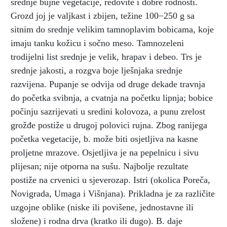
srednje bujne vegetacije, redovite i dobre rodnosti.
Grozd joj je valjkast i zbijen, težine 100−250 g sa
sitnim do srednje velikim tamnoplavim bobicama, koje
imaju tanku kožicu i sočno meso. Tamnozeleni
trodijelni list srednje je velik, hrapav i debeo. Trs je
srednje jakosti, a rozgva boje lješnjaka srednje
razvijena. Pupanje se odvija od druge dekade travnja
do početka svibnja, a cvatnja na početku lipnja; bobice
počinju sazrijevati u sredini kolovoza, a punu zrelost
grožđe postiže u drugoj polovici rujna. Zbog ranijega
početka vegetacije, b. može biti osjetljiva na kasne
proljetne mrazove. Osjetljiva je na pepelnicu i sivu
plijesan; nije otporna na sušu. Najbolje rezultate
postiže na crvenici u sjeverozap. Istri (okolica Poreča,
Novigrada, Umaga i Višnjana). Prikladna je za različite
uzgojne oblike (niske ili povišene, jednostavne ili
složene) i rodna drva (kratko ili dugo). B. daje