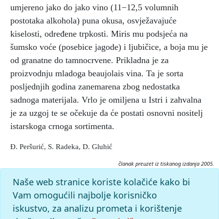
umjereno jako do jako vino (11−12,5 volumnih
postotaka alkohola) puna okusa, osvježavajuće
kiselosti, određene trpkosti. Miris mu podsjeća na
šumsko voće (posebice jagode) i ljubičice, a boja mu je
od granatne do tamnocrvene. Prikladna je za
proizvodnju mladoga beaujolais vina. Ta je sorta
posljednjih godina zanemarena zbog nedostatka
sadnoga materijala. Vrlo je omiljena u Istri i zahvalna
je za uzgoj te se očekuje da će postati osnovni nositelj
istarskoga crnoga sortimenta.
Đ. Peršurić, S. Radeka, D. Gluhić
članak preuzet iz tiskanog izdanja 2005.
Citiranje:
Naše web stranice koriste kolačiće kako bi
borgonja.
Istarska enciklopedija (2005), mrežno izdanje.
Vam omogućili najbolje korisničko
Leksikografski zavod Miroslav Krleža, 2026. Pristupljeno
iskustvo, za analizu prometa i korištenje
8.8.2026. <https://istra.lzmk.hr/clanak/borgonja>.