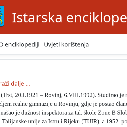
Istarska enciklope
O enciklopediji
Uvjeti korištenja
raži dalje ...
 (Trst, 20.I.1921 – Rovinj, 6.VIII.1992). Studirao je
ljem realne gimnazije u Rovinju, gdje je postao čl
bnašao je dužnost inspektora za tal. škole Zone B Sl
 Talijanske unije za Istru i Rijeku (TUIR), a 1952. 