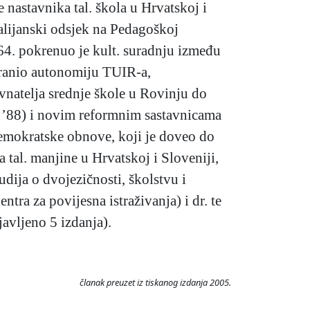
 nastavnika tal. škola u Hrvatskoj i
Talijanski odsjek na Pedagoškoj
64. pokrenuo je kult. suradnju između
e branio autonomiju TUIR-a,
ravnatelja srednje škole u Rovinju do
a ’88) i novim reformnim sastavnicama
 demokratske obnove, koji je doveo do
 tal. manjine u Hrvatskoj i Sloveniji,
udija o dvojezičnosti, školstvu i
ntra za povijesna istraživanja) i dr. te
avljeno 5 izdanja).
članak preuzet iz tiskanog izdanja 2005.