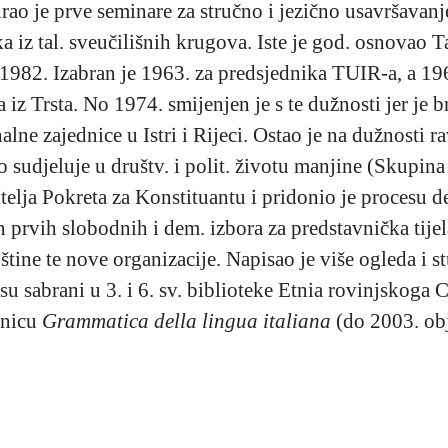
ao je prve seminare za stručno i jezično usavršavanje
a iz tal. sveučilišnih krugova. Iste je god. osnovao 
 1982. Izabran je 1963. za predsjednika TUIR-a, a 19
a iz Trsta. No 1974. smijenjen je s te dužnosti jer j
nalne zajednice u Istri i Rijeci. Ostao je na dužnosti 
sudjeluje u društv. i polit. životu manjine (Skupin
jitelja Pokreta za Konstituantu i pridonio je procesu
prvih slobodnih i dem. izbora za predstavnička tijela
tine te nove organizacije. Napisao je više ogleda i st
su sabrani u 3. i 6. sv. biblioteke Etnia rovinjskoga Ce
ovnicu
Grammatica della lingua italiana
(do 2003. obj