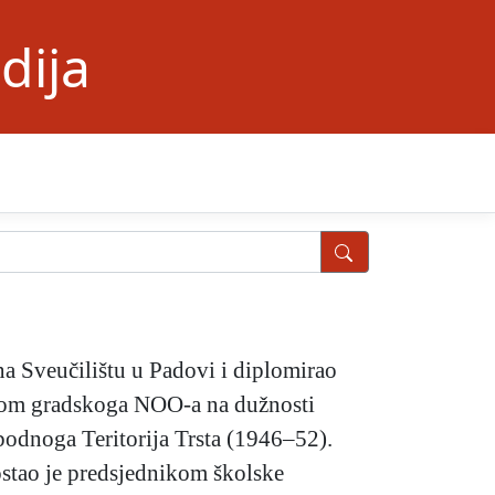
dija
 na Sveučilištu u Padovi i diplomirao
anom gradskoga NOO-a na dužnosti
obodnoga Teritorija Trsta (1946–52).
postao je predsjednikom školske