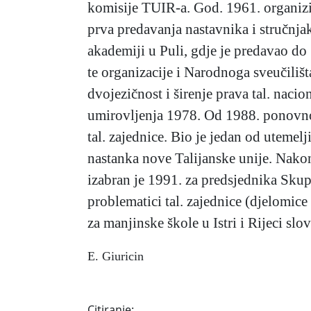
komisije TUIR-a. God. 1961. organizir
prva predavanja nastavnika i stručnjak
akademiji u Puli, gdje je predavao do
te organizacije i Narodnoga sveučilišt
dvojezičnost i širenje prava tal. nacio
umirovljenja 1978. Od 1988. ponovno 
tal. zajednice. Bio je jedan od utemel
nastanka nove Talijanske unije. Nakon 
izabran je 1991. za predsjednika Skupš
problematici tal. zajednice (djelomice 
za manjinske škole u Istri i Rijeci sl
E. Giuricin
Citiranje: