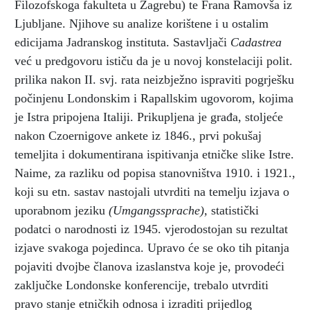
Filozofskoga fakulteta u Zagrebu) te Frana Ramovša iz
Ljubljane. Njihove su analize korištene i u ostalim
edicijama Jadranskog instituta. Sastavljači
Cadastrea
već u predgovoru ističu da je u novoj konstelaciji polit.
prilika nakon II. svj. rata neizbježno ispraviti pogrješku
počinjenu Londonskim i Rapallskim ugovorom, kojima
je Istra pripojena Italiji. Prikupljena je građa, stoljeće
nakon Czoernigove ankete iz 1846., prvi pokušaj
temeljita i dokumentirana ispitivanja etničke slike Istre.
Naime, za razliku od popisa stanovništva 1910. i 1921.,
koji su etn. sastav nastojali utvrditi na temelju izjava o
uporabnom jeziku
(Umgangssprache),
statistički
podatci o narodnosti iz 1945. vjerodostojan su rezultat
izjave svakoga pojedinca. Upravo će se oko tih pitanja
pojaviti dvojbe članova izaslanstva koje je, provodeći
zaključke Londonske konferencije, trebalo utvrditi
pravo stanje etničkih odnosa i izraditi prijedlog