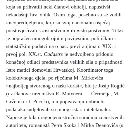
koja su prihvatili neki članovi obitelji, napustivši
nekadašnji hrv. oblik. Osim toga, posebno su se vodili
»neopredijeljeni«, koji su svoj nacionalni osjećaj
poistovjećivali s »istarstvom« ili »istrijanstvom«. Tekst
je popraćen mnogobrojnim povijesnim, političkim i
statističkim podatcima o nac. previranjima u XIX. i
prvoj pol. XX.st.
Cadastre
je nedvojbeno pridonio
konačnoj odluci predstavnika velikih sila o pripadnosti
Istre matici domovini Hrvatskoj. Koordinator toga
kolektivnoga djela, po riječima M. Mirkovića
»najboljeg stvorenog u našu korist«, bio je Josip Roglić
(uz članove uredništva R. Maixnera, L. Čermelja, M.
Gržetića i I. Pucića), a u popisivanju i obradbi
podataka sudjelovali su mnogi istar. intelektualci.
Napose je bila dragocjena stručna suradnja znanstvenih
autoriteta, romanistâ Petra Skoka i Mirka Deanovića (s