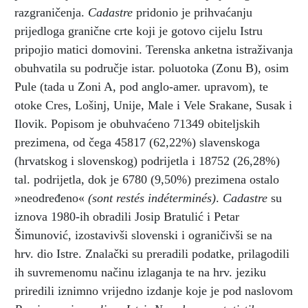
razgraničenja.
Cadastre
pridonio je prihvaćanju
prijedloga granične crte koji je gotovo cijelu Istru
pripojio matici domovini. Terenska anketna istraživanja
obuhvatila su područje istar. poluotoka (Zonu B), osim
Pule (tada u Zoni A, pod anglo-amer. upravom), te
otoke Cres, Lošinj, Unije, Male i Vele Srakane, Susak i
Ilovik. Popisom je obuhvaćeno 71349 obiteljskih
prezimena, od čega 45817 (62,22%) slavenskoga
(hrvatskog i slovenskog) podrijetla i 18752 (26,28%)
tal. podrijetla, dok je 6780 (9,50%) prezimena ostalo
»neodređeno«
(sont restés indéterminés)
.
Cadastre
su
iznova 1980-ih obradili Josip Bratulić i Petar
Šimunović, izostavivši slovenski i ograničivši se na
hrv. dio Istre. Znalački su preradili podatke, prilagodili
ih suvremenomu načinu izlaganja te na hrv. jeziku
priredili iznimno vrijedno izdanje koje je pod naslovom