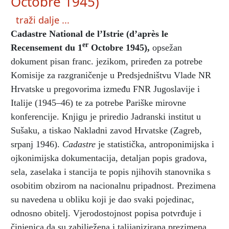
Octobre 1945)
traži dalje ...
Cadastre National de l’Istrie (d’après le
er
Recensement du 1
Octobre 1945),
opsežan
dokument pisan franc. jezikom, priređen za potrebe
Komisije za razgraničenje u Predsjedništvu Vlade NR
Hrvatske u pregovorima između FNR Jugoslavije i
Italije (1945–46) te za potrebe Pariške mirovne
konferencije. Knjigu je priredio Jadranski institut u
Sušaku, a tiskao Nakladni zavod Hrvatske (Zagreb,
srpanj 1946).
Cadastre
je statistička, antroponimijska i
ojkonimijska dokumentacija, detaljan popis gradova,
sela, zaselaka i stancija te popis njihovih stanovnika s
osobitim obzirom na nacionalnu pripadnost. Prezimena
su navedena u obliku koji je dao svaki pojedinac,
odnosno obitelj. Vjerodostojnost popisa potvrđuje i
činjenica da su zabilježena i talijanizirana prezimena