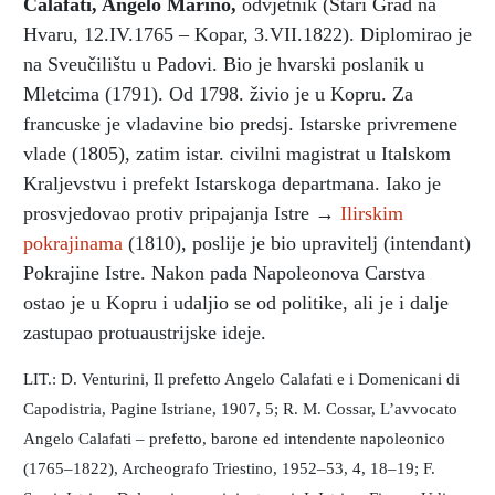
Calafati, Angelo Marino
,
odvjetnik
(Stari Grad na
Hvaru, 12.IV.1765 – Kopar, 3.VII.1822). Diplomirao je
na Sveučilištu u Padovi. Bio je hvarski poslanik u
Mletcima (1791). Od 1798. živio je u Kopru. Za
francuske je vladavine bio predsj. Istarske privremene
vlade (1805), zatim istar. civilni magistrat u Italskom
Kraljevstvu i prefekt Istarskoga departmana. Iako je
prosvjedovao protiv pripajanja Istre →
Ilirskim
pokrajinama
(1810), poslije je bio upravitelj (intendant)
Pokrajine Istre. Nakon pada Napoleonova Carstva
ostao je u Kopru i udaljio se od politike, ali je i dalje
zastupao protuaustrijske ideje.
LIT.: D. Venturini, Il prefetto Angelo Calafati e i Domenicani di
Capodistria, Pagine Istriane, 1907, 5; R. M. Cossar, L’avvocato
Angelo Calafati – prefetto, barone ed intendente napoleonico
(1765–1822), Archeografo Triestino, 1952–53, 4, 18–19; F.