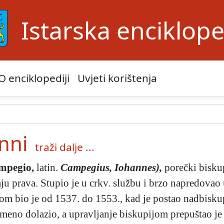
Istarska enciklope
O enciklopediji
Uvjeti korištenja
nni
traži dalje ...
mpegio,
latin.
Campegius, Iohannes),
porečki bisku
u prava. Stupio je u crkv. službu i brzo napredovao u
m bio je od 1537. do 1553., kad je postao nadbisku
meno dolazio, a upravljanje biskupijom prepuštao je