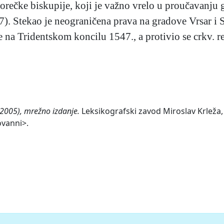
rečke biskupije, koji je važno vrelo u proučavanju go
7). Stekao je neograničena prava na gradove Vrsar i S
 na Tridentskom koncilu 1547., a protivio se crkv. 
(2005), mrežno izdanje.
Leksikografski zavod Miroslav Krleža, 
ovanni>.