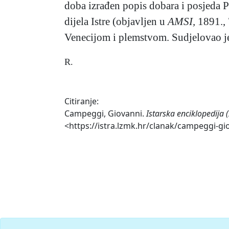
doba izrađen popis dobara i posjeda Po
dijela Istre (objavljen u
AMSI,
1891., 
Venecijom i plemstvom. Sudjelovao je
R.
Citiranje:
Campeggi, Giovanni.
Istarska enciklopedija 
<https://istra.lzmk.hr/clanak/campeggi-gi