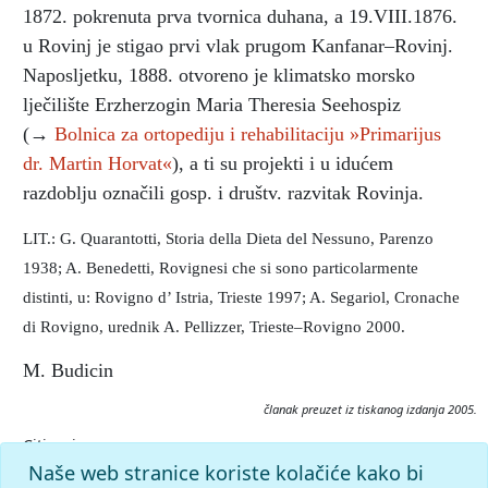
1872. pokrenuta prva tvornica duhana, a 19.VIII.1876.
u Rovinj je stigao prvi vlak prugom Kanfanar–Rovinj.
Naposljetku, 1888. otvoreno je klimatsko morsko
lječilište Erzherzogin Maria Theresia Seehospiz
(→
Bolnica za ortopediju i rehabilitaciju »Primarijus
dr. Martin Horvat«
), a ti su projekti i u idućem
razdoblju označili gosp. i društv. razvitak Rovinja.
LIT.: G. Quarantotti, Storia della Dieta del Nessuno, Parenzo
1938; A. Benedetti, Rovignesi che si sono particolarmente
distinti, u: Rovigno d’ Istria, Trieste 1997; A. Segariol, Cronache
di Rovigno, urednik A. Pellizzer, Trieste–Rovigno 2000.
M. Budicin
članak preuzet iz tiskanog izdanja 2005.
Citiranje:
Campitelli, Matteo.
Istarska enciklopedija (2005), mrežno
Naše web stranice koriste kolačiće kako bi