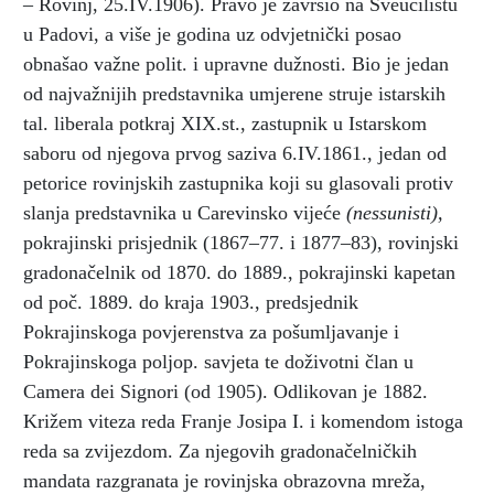
– Rovinj, 25.IV.1906). Pravo je završio na Sveučilištu
u Padovi, a više je godina uz odvjetnički posao
obnašao važne polit. i upravne dužnosti. Bio je jedan
od najvažnijih predstavnika umjerene struje istarskih
tal. liberala potkraj XIX.st., zastupnik u Istarskom
saboru od njegova prvog saziva 6.IV.1861., jedan od
petorice rovinjskih zastupnika koji su glasovali protiv
slanja predstavnika u Carevinsko vijeće
(nessunisti),
pokrajinski prisjednik (1867–77. i 1877–83), rovinjski
gradonačelnik od 1870. do 1889., pokrajinski kapetan
od poč. 1889. do kraja 1903., predsjednik
Pokrajinskoga povjerenstva za pošumljavanje i
Pokrajinskoga poljop. savjeta te doživotni član u
Camera dei Signori (od 1905). Odlikovan je 1882.
Križem viteza reda Franje Josipa I. i komendom istoga
reda sa zvijezdom. Za njegovih gradonačelničkih
mandata razgranata je rovinjska obrazovna mreža,