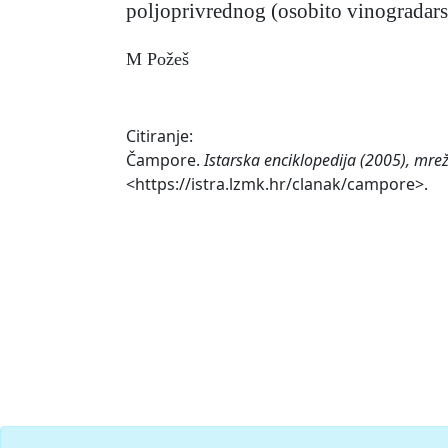
poljoprivrednog (osobito vinogradarsk
M Požeš
Citiranje:
Čampore.
Istarska enciklopedija (2005), mre
<https://istra.lzmk.hr/clanak/campore>.