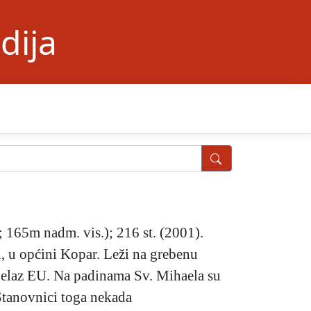
dija
; 165m nadm. vis.); 216 st. (2001).
, u općini Kopar. Leži na grebenu
ijelaz EU. Na padinama Sv. Mihaela su
 Stanovnici toga nekada