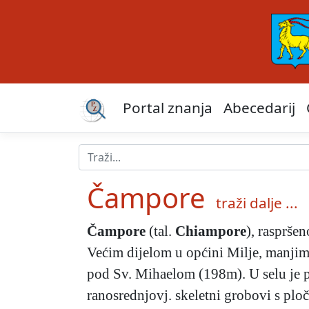
Portal znanja
Abecedarij
Čampore
traži dalje ...
Čampore
(tal.
Chiampore
), rasprše
Većim dijelom u općini Milje, manjim
pod Sv. Mihaelom (198m). U selu je po
ranosrednjovj. skeletni grobovi s ploč