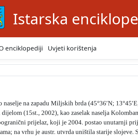
Istarska enciklope
O enciklopediji
Uvjeti korištenja
no naselje na zapadu Miljskih brda (45°36′N; 13°45′E
 dijelom (15st., 2002), kao zaselak naselja Kolomban
granični prijelaz, koji je 2004. postao unutarnji pr
ama; na vrhu je austr. utvrda uništila starije slojeve.