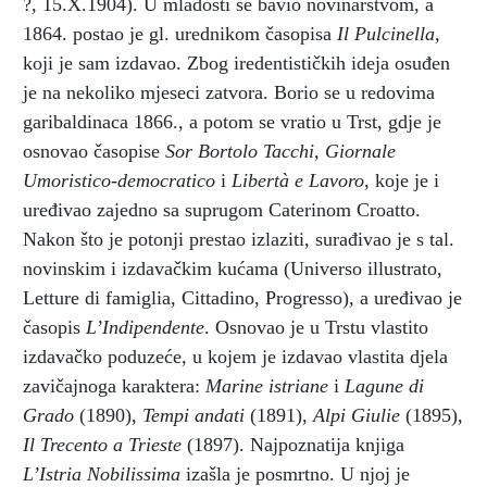
?, 15.X.1904). U mladosti se bavio novinarstvom, a
1864. postao je gl. urednikom časopisa
Il Pulcinella,
koji je sam izdavao. Zbog iredentističkih ideja osuđen
je na nekoliko mjeseci zatvora. Borio se u redovima
garibaldinaca 1866., a potom se vratio u Trst, gdje je
osnovao časopise
Sor Bortolo Tacchi, Giornale
Umoristico-democratico
i
Libertà e Lavoro
, koje je i
uređivao zajedno sa suprugom Caterinom Croatto.
Nakon što je potonji prestao izlaziti, surađivao je s tal.
novinskim i izdavačkim kućama (Universo illustrato,
Letture di famiglia, Cittadino, Progresso), a uređivao je
časopis
L’Indipendente
. Osnovao je u Trstu vlastito
izdavačko poduzeće, u kojem je izdavao vlastita djela
zavičajnoga karaktera:
Marine istriane
i
Lagune di
Grado
(1890),
Tempi andati
(1891),
Alpi Giulie
(1895),
Il Trecento
a Trieste
(1897). Najpoznatija knjiga
L’Istria Nobilissima
izašla je posmrtno. U njoj je