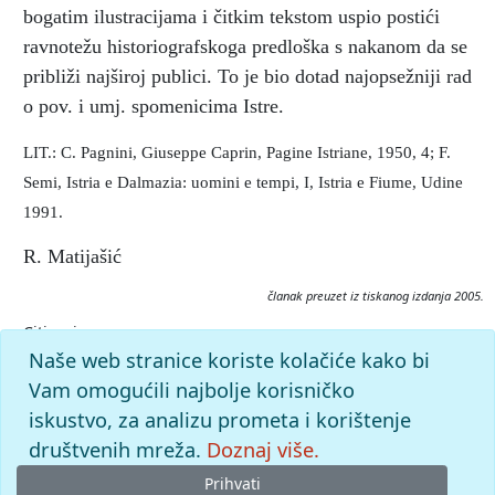
bogatim ilustracijama i čitkim tekstom uspio postići
ravnotežu historiografskoga predloška s nakanom da se
približi najširoj publici. To je bio dotad najopsežniji rad
o pov. i umj. spomenicima Istre.
LIT.: C. Pagnini, Giuseppe Caprin, Pagine Istriane, 1950, 4; F.
Semi, Istria e Dalmazia: uomini e tempi, I, Istria e Fiume, Udine
1991.
R. Matijašić
članak preuzet iz tiskanog izdanja 2005.
Citiranje:
Caprin, Giuseppe.
Istarska enciklopedija (2005), mrežno
Naše web stranice koriste kolačiće kako bi
izdanje.
Leksikografski zavod Miroslav Krleža, 2026.
Vam omogućili najbolje korisničko
Pristupljeno 8.8.2026. <https://istra.lzmk.hr/clanak/caprin-
iskustvo, za analizu prometa i korištenje
giuseppe>.
društvenih mreža.
Doznaj više.
Prihvati