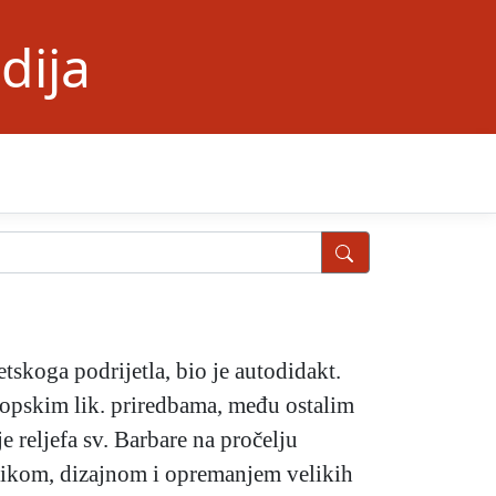
dija
etskoga podrijetla, bio je autodidakt.
ropskim lik. priredbama, među ostalim
 reljefa sv. Barbare na pročelju
rafikom, dizajnom i opremanjem velikih