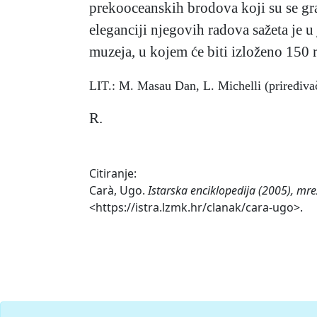
prekooceanskih brodova koji su se gra
eleganciji njegovih radova sažeta je 
muzeja, u kojem će biti izloženo 150 
LIT.: M. Masau Dan, L. Michelli (priređivač
R.
Citiranje:
Carà, Ugo.
Istarska enciklopedija (2005), mre
<https://istra.lzmk.hr/clanak/cara-ugo>.