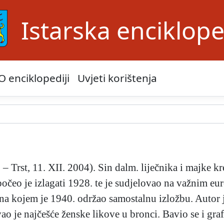
Istarska enciklope
O enciklopediji
Uvjeti korištenja
– Trst, 11. XII. 2004). Sin dalm. liječnika i majke kr
očeo je izlagati 1928. te je sudjelovao na važnim eu
na kojem je 1940. održao samostalnu izložbu. Autor je
vao je najčešće ženske likove u bronci. Bavio se i g