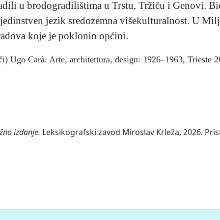
dili u brodogradilištima u Trstu, Tržiču i Genovi. Bi
u jedinstven jezik sredozemna višekulturalnost. U Mi
radova koje je poklonio općini.
i) Ugo Carà. Arte, architettura, design: 1926–1963, Trieste 2
žno izdanje.
Leksikografski zavod Miroslav Krleža, 2026. Pris