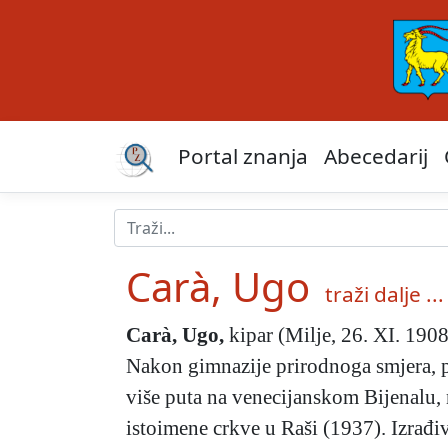
Portal znanja
Abecedarij
Carà, Ugo
traži dalje ...
Carà, Ugo
,
kipar (Milje, 26. XI. 1908 
Nakon gimnazije prirodnoga smjera, p
više puta na venecijanskom Bijenalu, 
istoimene crkve u Raši (1937). Izrađi