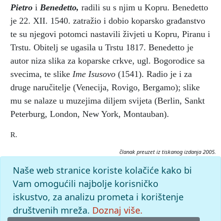
Pietro
i
Benedetto,
radili su s njim u Kopru. Benedetto
je 22. XII. 1540. zatražio i dobio koparsko građanstvo
te su njegovi potomci nastavili živjeti u Kopru, Piranu i
Trstu. Obitelj se ugasila u Trstu 1817. Benedetto je
autor niza slika za koparske crkve, ugl. Bogorodice sa
svecima, te slike
Ime Isusovo
(1541). Radio je i za
druge naručitelje (Venecija, Rovigo, Bergamo); slike
mu se nalaze u muzejima diljem svijeta (Berlin, Sankt
Peterburg, London, New York, Montauban).
R.
članak preuzet iz tiskanog izdanja 2005.
Citiranje:
Naše web stranice koriste kolačiće kako bi
Carpaccio.
Istarska enciklopedija (2005), mrežno izdanje.
Vam omogućili najbolje korisničko
Leksikografski zavod Miroslav Krleža, 2026. Pristupljeno
iskustvo, za analizu prometa i korištenje
8.8.2026. <https://istra.lzmk.hr/clanak/carpaccio>.
društvenih mreža.
Doznaj više.