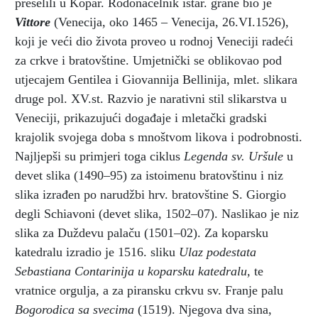
preselili u Kopar. Rodonačelnik istar. grane bio je
Vittore
(Venecija, oko 1465 – Venecija, 26.VI.1526),
koji je veći dio života proveo u rodnoj Veneciji radeći
za crkve i bratovštine. Umjetnički se oblikovao pod
utjecajem Gentilea i Giovannija Bellinija, mlet. slikara
druge pol. XV.st. Razvio je narativni stil slikarstva u
Veneciji, prikazujući događaje i mletački gradski
krajolik svojega doba s mnoštvom likova i podrobnosti.
Najljepši su primjeri toga ciklus
Legenda sv. Uršule
u
devet slika (1490–95) za istoimenu bratovštinu i niz
slika izrađen po narudžbi hrv. bratovštine S. Giorgio
degli Schiavoni (devet slika, 1502–07). Naslikao je niz
slika za Duždevu palaču (1501–02). Za koparsku
katedralu izradio je 1516. sliku
Ulaz podestata
Sebastiana Contarinija u koparsku katedralu,
te
vratnice orgulja, a za piransku crkvu sv. Franje palu
Bogorodica sa svecima
(1519). Njegova dva sina,