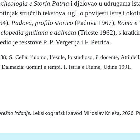
rcheologia e Storia Patria
i djelovao u udrugama ista
otinjak stručnih tekstova, ugl. o povijesti Istre i okol
64),
Padova, profilo storico
(Padova 1967),
Roma e V
iclopedia giuliana e dalmata
(Trieste 1962), s kratk
edio je tekstove P. P. Vergerija i F. Petrića.
8; S. Cella: l’uomo, l’esule, lo studioso, il docente, Atti d
 Dalmazia: uomini e tempi, I, Istria e Fiume, Udine 1991.
mrežno izdanje.
Leksikografski zavod Miroslav Krleža, 2026. Pr