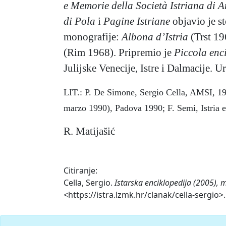
e Memorie della Società Istriana di A
di Pola
i
Pagine Istriane
objavio je st
monografije:
Albona d’Istria
(Trst 19
(Rim 1968). Pripremio je
Piccola enc
Julijske Venecije, Istre i Dalmacije. Ur
LIT.: P. De Simone, Sergio Cella, AMSI, 198
marzo 1990), Padova 1990; F. Semi, Istria e
R. Matijašić
Citiranje:
Cella, Sergio.
Istarska enciklopedija (2005), 
<https://istra.lzmk.hr/clanak/cella-sergio>.