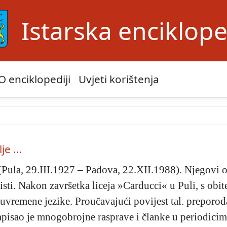
Istarska enciklope
O enciklopediji
Uvjeti korištenja
je ...
(Pula, 29.III.1927 – Padova, 22.XII.1988). Njegovi ot
sti. Nakon završetka liceja »Carducci« u Puli, s obitelj
uvremene jezike. Proučavajući povijest tal. preporoda 
napisao je mnogobrojne rasprave i članke u periodici