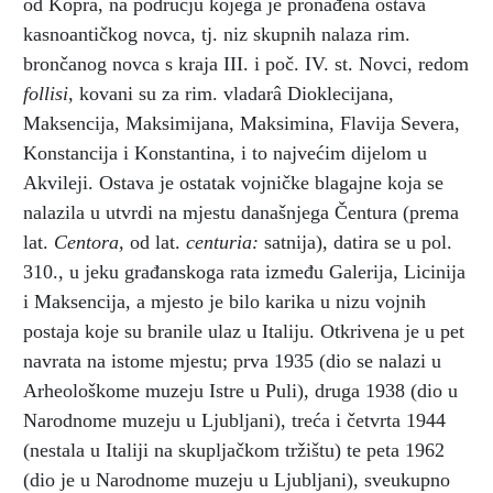
od Kopra, na području kojega je pronađena ostava
kasnoantičkog novca, tj. niz skupnih nalaza rim.
brončanog novca s kraja III. i poč. IV. st. Novci, redom
follisi,
kovani su za rim. vladarâ Dioklecijana,
Maksencija, Maksimijana, Maksimina, Flavija Severa,
Konstancija i Konstantina, i to najvećim dijelom u
Akvileji. Ostava je ostatak vojničke blagajne koja se
nalazila u utvrdi na mjestu današnjega Čentura (prema
lat.
Centora,
od lat.
centuria:
satnija), datira se u pol.
310., u jeku građanskoga rata između Galerija, Licinija
i Maksencija, a mjesto je bilo karika u nizu vojnih
postaja koje su branile ulaz u Italiju. Otkrivena je u pet
navrata na istome mjestu; prva 1935 (dio se nalazi u
Arheološkome muzeju Istre u Puli), druga 1938 (dio u
Narodnome muzeju u Ljubljani), treća i četvrta 1944
(nestala u Italiji na skupljačkom tržištu) te peta 1962
(dio je u Narodnome muzeju u Ljubljani), sveukupno