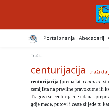
Portal znanja
Abecedarij
centurijacija
traži dalj
centurijacija
(prema lat.
centurio:
sto
zemljišta na pravilne pravokutne ili k
Tragovi se centurijacije i danas prepo
gdje međe, putovi i ceste slijede tu k