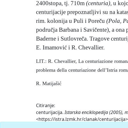
2400stopa, tj. 710m
(centuria),
u kojo
centurijacije prepoznatljivi su na katas
rim. kolonija u Puli i Poreču
(Pola, P
područja Barbana i Savičente), a ona 
Baderne i Sutlovreča. Tragove centuri
E. Imamović i R. Chevallier.
LIT.: R. Chevallier, La centuriazione romana
problema della centuriazione dell’Istria rom
R. Matijašić
Citiranje:
centurijacija.
Istarska enciklopedija (2005), 
<https://istra.lzmk.hr/clanak/centurijacija>