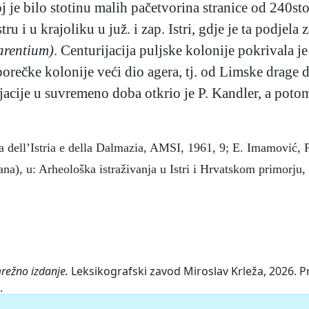
j je bilo stotinu malih pačetvorina stranice od 240st
tru i u krajoliku u juž. i zap. Istri, gdje je ta podjela
arentium)
. Centurijacija puljske kolonije pokrivala je
porečke kolonije veći dio agera, tj. od Limske drage 
jacije u suvremeno doba otkrio je P. Kandler, a poto
 dell’Istria e della Dalmazia, AMSI, 1961, 9; E. Imamović, Pr
ana), u: Arheološka istraživanja u Istri i Hrvatskom primorju, 
mrežno izdanje.
Leksikografski zavod Miroslav Krleža, 2026. Pr
.