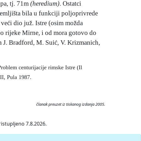
opa, tj. 71m
(heredium)
. Ostatci
 zemljišta bila u funkciji poljoprivrede
 veći dio juž. Istre (osim možda
do rijeke Mirne, i od mora gotovo do
m J. Bradford, M. Suić, V. Krizmanich,
oblem centurijacije rimske Istre (Il
II, Pula 1987.
članak preuzet iz tiskanog izdanja 2005.
istupljeno 7.8.2026.