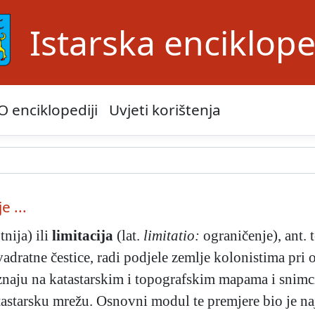
Istarska enciklope
O enciklopediji
Uvjeti korištenja
e ...
tnija) ili
limitacija
(lat.
limitatio:
ograničenje), ant. 
vadratne čestice, radi podjele zemlje kolonistima pri
znaju na katastarskim i topografskim mapama i snimcim
atastarsku mrežu. Osnovni modul te premjere bio je na