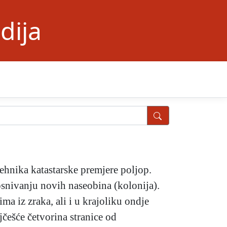
dija
tehnika katastarske premjere poljop.
 osnivanju novih naseobina (kolonija).
a iz zraka, ali i u krajoliku ondje
jčešće četvorina stranice od