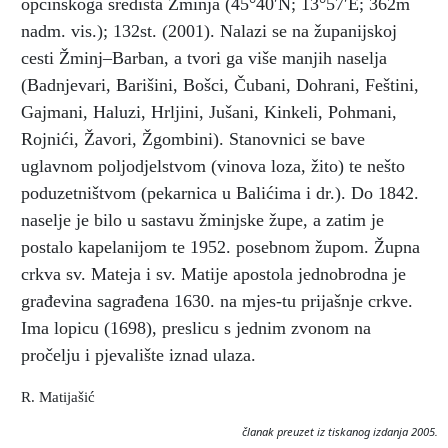
općinskoga središta Žminja (45°40̍′N; 13°57′E; 362m
nadm. vis.); 132st. (2001). Nalazi se na županijskoj
cesti Žminj–Barban, a tvori ga više manjih naselja
(Badnjevari, Barišini, Bošci, Čubani, Dohrani, Feštini,
Gajmani, Haluzi, Hrljini, Jušani, Kinkeli, Pohmani,
Rojnići, Žavori, Žgombini). Stanovnici se bave
uglavnom poljodjelstvom (vinova loza, žito) te nešto
poduzetništvom (pekarnica u Balićima i dr.). Do 1842.
naselje je bilo u sastavu žminjske župe, a zatim je
postalo kapelanijom te 1952. posebnom župom. Župna
crkva sv. Mateja i sv. Matije apostola jednobrodna je
građevina sagrađena 1630. na mjes-tu prijašnje crkve.
Ima lopicu (1698), preslicu s jednim zvonom na
pročelju i pjevalište iznad ulaza.
R. Matijašić
članak preuzet iz tiskanog izdanja 2005.