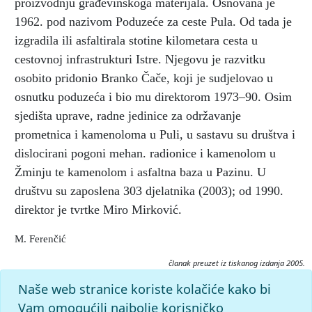
proizvodnju građevinskoga materijala. Osnovana je
1962. pod nazivom Poduzeće za ceste Pula. Od tada je
izgradila ili asfaltirala stotine kilometara cesta u
cestovnoj infrastrukturi Istre. Njegovu je razvitku
osobito pridonio Branko Čače, koji je sudjelovao u
osnutku poduzeća i bio mu direktorom 1973–90. Osim
sjedišta uprave, radne jedinice za održavanje
prometnica i kamenoloma u Puli, u sastavu su društva i
dislocirani pogoni mehan. radionice i kamenolom u
Žminju te kamenolom i asfaltna baza u Pazinu. U
društvu su zaposlena 303 djelatnika (2003); od 1990.
direktor je tvrtke Miro Mirković.
M. Ferenčić
članak preuzet iz tiskanog izdanja 2005.
Citiranje:
Naše web stranice koriste kolačiće kako bi
Cesta d. d. Pula.
Istarska enciklopedija (2005), mrežno izdanje.
Vam omogućili najbolje korisničko