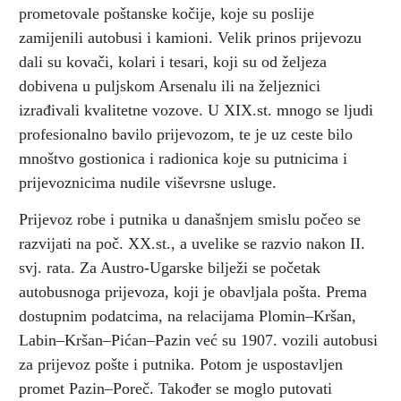
prometovale poštanske kočije, koje su poslije
zamijenili autobusi i kamioni. Velik prinos prijevozu
dali su kovači, kolari i tesari, koji su od željeza
dobivena u puljskom Arsenalu ili na željeznici
izrađivali kvalitetne vozove. U XIX.st. mnogo se ljudi
profesionalno bavilo prijevozom, te je uz ceste bilo
mnoštvo gostionica i radionica koje su putnicima i
prijevoznicima nudile viševrsne usluge.
Prijevoz robe i putnika u današnjem smislu počeo se
razvijati na poč. XX.st., a uvelike se razvio nakon II.
svj. rata. Za Austro-Ugarske bilježi se početak
autobusnoga prijevoza, koji je obavljala pošta. Prema
dostupnim podatcima, na relacijama Plomin–Kršan,
Labin–Kršan–Pićan–Pazin već su 1907. vozili autobusi
za prijevoz pošte i putnika. Potom je uspostavljen
promet Pazin–Poreč. Također se moglo putovati