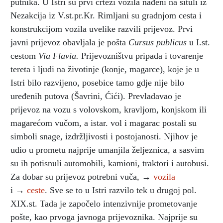
putnika. U Istri su prvi crteži vozila nađeni na situli iz
Nezakcija iz V.st.pr.Kr. Rimljani su gradnjom cesta i
konstrukcijom vozila uvelike razvili prijevoz. Prvi
javni prijevoz obavljala je pošta
Cursus publicus
u I.st.
cestom
Via Flavia.
Prijevozništvu pripada i tovarenje
tereta i ljudi na životinje (konje, magarce), koje je u
Istri bilo razvijeno, posebice tamo gdje nije bilo
uređenih putova (Šavrini, Ćići). Prevladavao je
prijevoz na vozu s volovskom, kravljom, konjskom ili
magarećom vučom, a istar. vol i magarac postali su
simboli snage, izdržljivosti i postojanosti. Njihov je
udio u prometu najprije umanjila željeznica, a sasvim
su ih potisnuli automobili, kamioni, traktori i autobusi.
Za dobar su prijevoz potrebni vuča, →
vozila
i →
ceste
. Sve se to u Istri razvilo tek u drugoj pol.
XIX.st. Tada je započelo intenzivnije prometovanje
pošte
,
kao prvoga javnoga prijevoznika. Najprije su