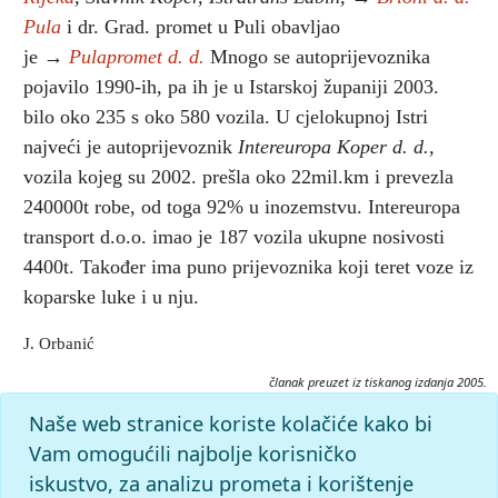
Pula
i dr. Grad. promet u Puli obavljao
je →
Pulapromet d. d.
Mnogo se autoprijevoznika
pojavilo 1990-ih, pa ih je u Istarskoj županiji 2003.
bilo oko 235 s oko 580 vozila. U cjelokupnoj Istri
najveći je autoprijevoznik
Intereuropa Koper d. d.,
vozila kojeg su 2002. prešla oko 22mil.km i prevezla
240000t robe, od toga 92% u inozemstvu. Intereuropa
transport d.o.o. imao je 187 vozila ukupne nosivosti
4400t. Također ima puno prijevoznika koji teret voze iz
koparske luke i u nju.
J. Orbanić
članak preuzet iz tiskanog izdanja 2005.
Citiranje:
Naše web stranice koriste kolačiće kako bi
cestovni promet.
Istarska enciklopedija (2005), mrežno izdanje.
Vam omogućili najbolje korisničko
Leksikografski zavod Miroslav Krleža, 2026. Pristupljeno
iskustvo, za analizu prometa i korištenje
9.8.2026. <https://istra.lzmk.hr/clanak/cestovni-promet>.