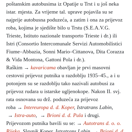
poštanskim autobusima iz Opatije u Trst i u još neka
istar. mjesta. Za vrijeme tal. uprave pojavila su se
najprije autobusna poduzeća, a zatim i ona za prijevoz
roba, kojima je sjedište bilo u Trstu (S.E.A.V.G.
Trieste, Istituto nazionale transporto Trieste i dr.) ili
Istri (Consortio Intercomunale Servizi Automobilistici
Fiume–Abbazia, Sonni Mario–Cittanova, Dita Corazza
& Vida Montona, Gattoni Pola i dr.).
Raškim →
kavaricama
obavljan je prvi masovni
cestovni prijevoz putnika u razdoblju 1935–45., a i u
potonjem su se razdoblju tako nazivali autobusi za
prijevoz rudara u istarske ugljenokope. Nakon II. svj.
rata osnovana su drž. poduzeća za prijevoz
roba →
Intereuropa d. d. Koper
, Istratrans Labin,
→
Istra-auto
,
→
Brioni d. d. Pula
i drugi
.
Prijevozom putnika bavili su se: →
Autotrans d. o. o.
Rijeka
,
Slavnik Koper,
Istratrans Labin,
→
Brioni d. d.