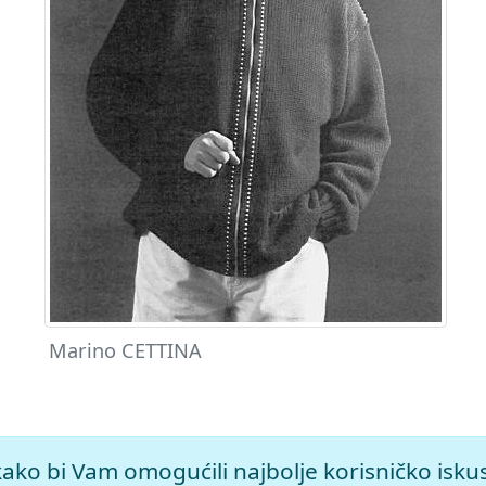
Marino CETTINA
), mrežno izdanje.
Leksikografski zavod Miroslav Krleža, 2026.
kako bi Vam omogućili najbolje korisničko isku