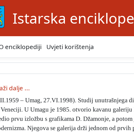
Istarska enciklope
O enciklopediji
Uvjeti korištenja
aži dalje ...
II.1959 – Umag, 27.VI.1998). Studij unutrašnjega diz
u Veneciji. U Umagu je 1985. otvorio kavanu galeriju 
redio prvu izložbu s grafikama D. Džamonje, a potom j
ernizma. Njegova se galerija drži jednom od prvih p