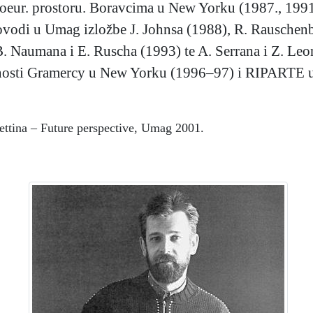
noeur. prostoru. Boravcima u New Yorku (1987., 1991
 dovodi u Umag izložbe J. Johnsa (1988), R. Rauschenb
B. Naumana i E. Ruscha (1993) te A. Serrana i Z. Leo
osti Gramercy u New Yorku (1996–97) i RIPARTE u R
ettina – Future perspective, Umag 2001.