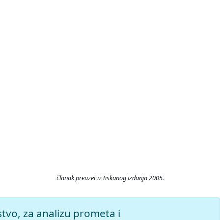
članak preuzet iz tiskanog izdanja 2005.
 Pristupljeno 8.8.2026.
stvo, za analizu prometa i