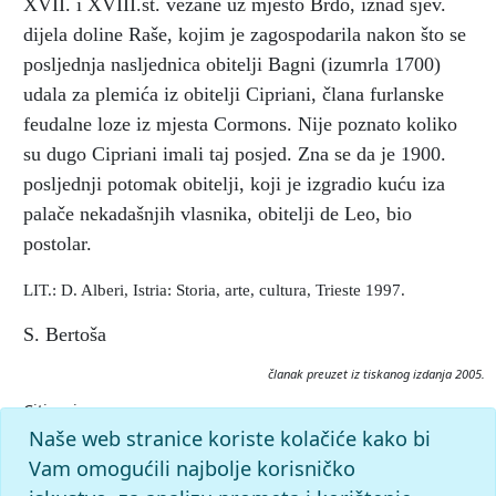
XVII. i XVIII.st. vezane uz mjesto Brdo, iznad sjev.
dijela doline Raše, kojim je zagospodarila nakon što se
posljednja nasljednica obitelji Bagni (izumrla 1700)
udala za plemića iz obitelji Cipriani, člana furlanske
feudalne loze iz mjesta Cormons. Nije poznato koliko
su dugo Cipriani imali taj posjed. Zna se da je 1900.
posljednji potomak obitelji, koji je izgradio kuću iza
palače nekadašnjih vlasnika, obitelji de Leo, bio
postolar.
LIT.: D. Alberi, Istria: Storia, arte, cultura, Trieste 1997.
S. Bertoša
članak preuzet iz tiskanog izdanja 2005.
Citiranje:
Cipriani di Cormons.
Istarska enciklopedija (2005), mrežno
Naše web stranice koriste kolačiće kako bi
izdanje.
Leksikografski zavod Miroslav Krleža, 2026.
Vam omogućili najbolje korisničko
Pristupljeno 8.8.2026. <https://istra.lzmk.hr/clanak/cipriani-