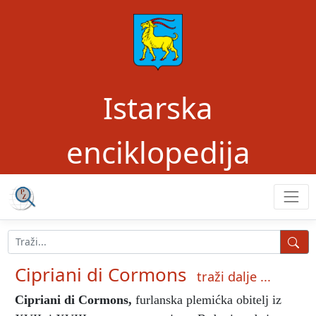
Istarska
enciklopedija
Cipriani di Cormons
traži dalje ...
Cipriani di Cormons
,
furlanska plemićka obitelj iz