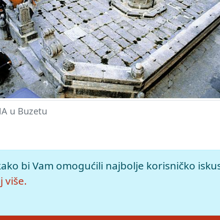
A u Buzetu
o izdanje.
Leksikografski zavod Miroslav Krleža, 2026. Pristu
kako bi Vam omogućili najbolje korisničko isku
 više.
leža