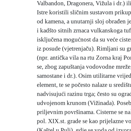
Valbandon, Dragonera, Vižula i dr.) il
Istre koristili sličnim sustavom priku
od kamena, a unutarnji sloj obrađen
i kadšto sitnih zrnaca vulkanskoga tu
isključena mogućnost da su veće ciste
iz posude (vjetrenjaču). Rimljani su gr
(npr. antička vila na rtu Zorna kraj Po
se, zbog zapuštanja vodovodne mreže, 
samostane i dr.). Osim utilitarne vri
element, te se počesto nalaze u središ
nadvisujući razinu trga; često su og
udvojenom krunom (Vižinada). Poseban 
priljevnim površinama. Cisterne se nal
pol. XIX.st. grade se kao prijelazne
(Kaštel u Puli), gdje se voda od izvo