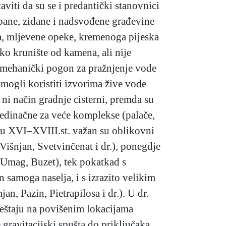
aviti da su se i predantički stanovnici
kopane, zidane i nadsvođene građevine
, mljevene opeke, kremenoga pijeska
ko krunište od kamena, ali nije
 i mehanički pogon za pražnjenje vode
e mogli koristiti izvorima žive vode
i ni način gradnje cisterni, premda su
jedinačne za veće komplekse (palače,
e u XVI–XVIII.st. važan su oblikovni
Višnjan, Svetvinčenat i dr.), ponegdje
(Umag, Buzet), tek pokatkad s
samoga naselja, i s izrazito velikim
, Pazin, Pietrapilosa i dr.). U dr.
eštaju na povišenim lokacijama
gravitacijski spušta do priključaka,