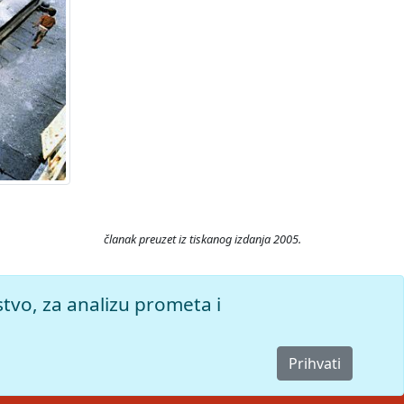
članak preuzet iz tiskanog izdanja 2005.
pljeno 8.8.2026.
stvo, za analizu prometa i
Prihvati