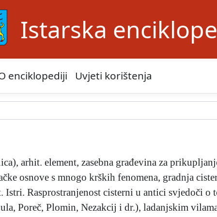
Istarska enciklope
O enciklopediji
Uvjeti korištenja
ca), arhit. element, zasebna građevina za prikupljanj
ke osnove s mnogo krških fenomena, gradnja cistern
t. Istri. Rasprostranjenost cisterni u antici svjedoči 
Pula, Poreč, Plomin, Nezakcij i dr.), ladanjskim vilam