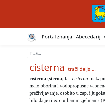
Portal znanja
Abecedarij
cisterna
traži dalje ...
cisterna
(
šterna;
lat.
cisterna:
nakapni
malo oborina i vodopropusne vapnenač
preživljavanje, osobito u zap. i jugois
bilo da je riječ o urbanim cjelinama (