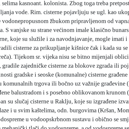
i selima kasnoant. kolonista. Zbog toga treba pretpost
pljanja vode. Rim. cisterne pojavljuju se ugl. kao u
 je vodonepropusnom žbukom pripravljenom od vapna
fa. S vanjske su strane većinom imale klasično bunars
rne, koje su služile i za navodnjavanje, mogle imati
adili cisterne za prikupljanje kišnice čak i kada su s
reča). Tijekom sr. vijeka nisu se bitno mijenjali oblic
gradile zajedničke cisterne za blokove zgrada ili po
jednosti gradske i seoske (komunalne) cisterne građen
tu komunalnih trgova ili bočno uz važnije građevine (
rađene balustradom i s posebno oblikovanom krunom 
su slučaj cisterne u Raklju, koje su izgrađene izvan 
aze i u svim kaštelima, odn. burgovima (Kršan, Momjan
 vodospreme u vodoopskrbnom sustavu i obično se smj
ra mehanički tlači do vodospreme, a od vodospreme se 