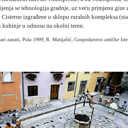
mijenja se tehnologija gradnje, uz veću primjenu gize
sterne izgrađene u sklopu ruralnih kompleksa (stanci
u kuhinje u odnosu na okolni teren.
stari zanati, Pula 1999; R. Matijašić, Gospodarstvo antičke Is