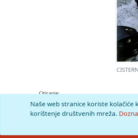
CISTERN
Citiranje:
cisterna.
Istarska enciklopedija (2005), mrežn
Naše web stranice koriste kolačiće 
<https://istra.lzmk.hr/clanak/cisterna>.
korištenje društvenih mreža.
Doznaj
© 2026
Leksikografski zavod
Miroslav Kr