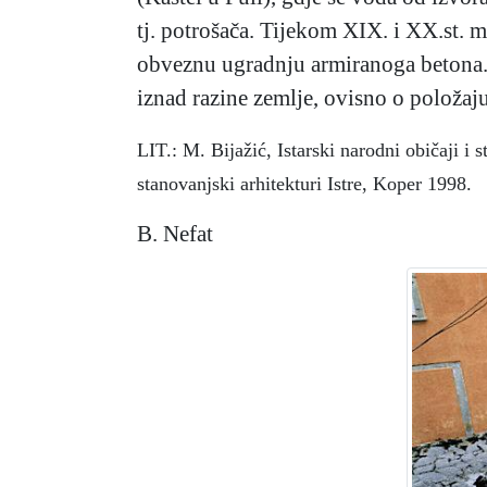
tj. potrošača. Tijekom XIX. i XX.st. 
obveznu ugradnju armiranoga betona. Ci
iznad razine zemlje, ovisno o položaj
LIT.: M. Bijažić, Istarski narodni običaji i 
stanovanjski arhitekturi Istre, Koper 1998.
B. Nefat