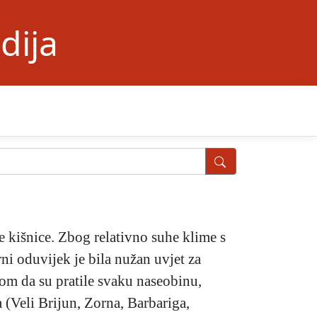
dija
e kišnice. Zbog relativno suhe klime s
i oduvijek je bila nužan uvjet za
o tom da su pratile svaku naseobinu,
a (Veli Brijun, Zorna, Barbariga,