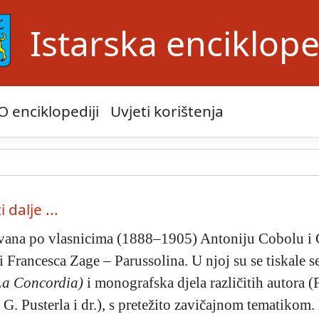
Istarska enciklope
O enciklopediji
Uvjeti korištenja
i dalje ...
vana po vlasnicima (1888–1905) Antoniju Cobolu i Ca
ći Francesca Zage – Parussolina. U njoj su se tiskale s
La Concordia)
i monografska djela različitih autora (
G. Pusterla i dr.), s pretežito zavičajnom tematikom.