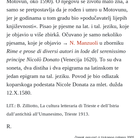
Motovun, oko 1590). O njegovu se životu malo zna, a
samo se pretpostavlja da je rođen i umro u Motovunu,
jer je godinama u tom gradu bio »podučavatelj lijepih
književnosti«. Pisao je pjesme na lat. i tal. jeziku, koje
je objavio u više zbirkâ. Očuvano je samo nekoliko
pjesama, koje je objavio →
N. Manzuoli
u zborniku
Rime e prose di diversi autori in lode del serenissimo
principe Nicolò Donato
(Venecija 1620). To su dva
soneta, dva distiha i dva epigrama na latinskom te
jedan epigram na tal. jeziku. Povod je bio odlazak
koparskoga podestata Nicole Donata za mlet. dužda
12.X.1580.
LIT.: B. Zilliotto, La cultura letteraria di Trieste e dell’Istria
dall’antichità all’Umanesimo, Trieste 1913.
R.
članak preuzet iz tiskanog izdanja 2005.