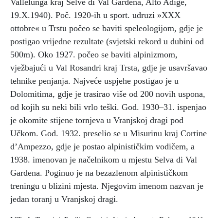
Vallelunga kraj Selve di Val Gardena, Alto Adige,
19.X.1940). Poč. 1920-ih u sport. udruzi »XXX
ottobre« u Trstu počeo se baviti speleologijom, gdje je
postigao vrijedne rezultate (svjetski rekord u dubini od
500m). Oko 1927. počeo se baviti alpinizmom,
vježbajući u Val Rosandri kraj Trsta, gdje je usavršavao
tehnike penjanja. Najveće uspjehe postigao je u
Dolomitima, gdje je trasirao više od 200 novih uspona,
od kojih su neki bili vrlo teški. God. 1930–31. ispenjao
je okomite stijene tornjeva u Vranjskoj dragi pod
Učkom. God. 1932. preselio se u Misurinu kraj Cortine
d’Ampezzo, gdje je postao alpinističkim vodičem, a
1938. imenovan je načelnikom u mjestu Selva di Val
Gardena. Poginuo je na bezazlenom alpinističkom
treningu u blizini mjesta. Njegovim imenom nazvan je
jedan toranj u Vranjskoj dragi.