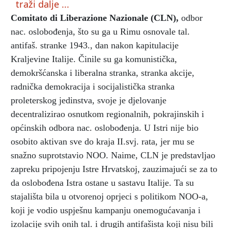
traži dalje ...
Comitato di Liberazione Nazionale (CLN)
,
odbor
nac. oslobođenja, što su ga u Rimu osnovale tal.
antifaš. stranke 1943., dan nakon kapitulacije
Kraljevine Italije. Činile su ga komunistička,
demokršćanska i liberalna stranka, stranka akcije,
radnička demokracija i socijalistička stranka
proleterskog jedinstva, svoje je djelovanje
decentralizirao osnutkom regionalnih, pokrajinskih i
općinskih odbora nac. oslobođenja. U Istri nije bio
osobito aktivan sve do kraja II.svj. rata, jer mu se
snažno suprotstavio NOO. Naime, CLN je predstavljao
zapreku pripojenju Istre Hrvatskoj, zauzimajući se za to
da oslobođena Istra ostane u sastavu Italije. Ta su
stajališta bila u otvorenoj oprjeci s politikom NOO-a,
koji je vodio uspješnu kampanju onemogućavanja i
izolacije svih onih tal. i drugih antifašista koji nisu bili