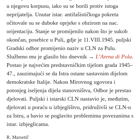
u njegovu korpusu, iako su se borili protiv istoga
neprijatelja. Unutar istar. antifašističkoga pokreta
očitovale su se duboke oprjeke s obzirom na nac.
orijentaciju. Stanje se promijenilo nakon što je sukob
okončan, posebice u Puli, gdje je 11.VIII.1945. puljski
Gradski odbor promijenio naziv u CLN za Pulu.
Službeno mu je glasilo bio dnevnik →
L’Arena di Pola
.
Postao je najvećim predstavničkim tijelom grada 1945–
47., zauzimajući se da Istra ostane sastavnim dijelom
demokratske Italije. Nakon Mirovnog ugovora i
potonjeg iseljenja dijela stanovništva, Odbor je prestao
djelovati. Puljski i istarski CLN nastavio je, međutim,
djelovati u poraću u izbjeglištvu, pridruživši se CLN-u
za Istru, a bavio se poglavito problemima povezanima s
istar. izbjeglicama.
R. Marsetič