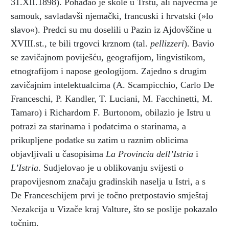
31.XII.1898). Pohađao je škole u Trstu, ali najvećma je
samouk, savladavši njemački, francuski i hrvatski (»lo
slavo«). Predci su mu doselili u Pazin iz Ajdovščine u
XVIII.st., te bili trgovci krznom (tal.
pellizzeri
). Bavio
se zavičajnom poviješću, geografijom, lingvistikom,
etnografijom i napose geologijom. Zajedno s drugim
zavičajnim intelektualcima (A. Scampicchio, Carlo De
Franceschi, P. Kandler, T. Luciani, M. Facchinetti, M.
Tamaro) i Richardom F. Burtonom, obilazio je Istru u
potrazi za starinama i podatcima o starinama, a
prikupljene podatke su zatim u raznim oblicima
objavljivali u časopisima
La Provincia dell’Istria
i
L’Istria
. Sudjelovao je u oblikovanju svijesti o
prapovijesnom značaju gradinskih naselja u Istri, a s
De Franceschijem prvi je točno pretpostavio smještaj
Nezakcija u Vizače kraj Valture, što se poslije pokazalo
točnim.