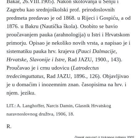
Bakar, 26.VIII.1905). Nakon školovanja u Senju i
Zagrebu kao srednjoškolski prof. prirodoslovnih
predmeta predavao je od 1868. u Rijeci i Gospiću, a od
1876. u Bakru (Nautička škola). Osobito se bavio
proučavanjem pauka (arahnologija) u Istri i Hrvatskom
primorju. Opisao je nekoliko novih vrsta, a napisao je i
sistematiku pauka hrv. krajeva (
Pauci Dalmacije,
Hrvatske, Slavonije i Istre,
Rad JAZU, 1900., 143).
Proučavao je i crnu udovicu (
Latrodectus
tredecimguttatus,
Rad JAZU, 1896., 126). Objavljivao
je u domaćim i inozemnim znan. časopisima na hrv. i
njem. jeziku.
LIT.: A. Langhoffer, Narcis Damin, Glasnik Hrvatskog
naravnoslovnog družtva, 1906, 18.
R.
članak preuzet iz tiskanog izdanja 2005.