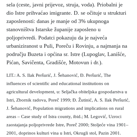
sela (ceste, javni prijevoz, struja, voda). Priobalni je
dio Istre prihvaćao imigrante. D. se očituje u strukturi
zaposlenosti: danas je manje od 3% ukupnoga
stanovništva Istarske županije zaposleno u
poljoprivredi. Podatci pokazuju da je najveća
urbaniziranost u Puli, Poreču i Rovinju, a najmanja na
području Buzeta i općina sr. Istre (Lupoglav, Lanišće,
Pićan, Savičenta, Gradišće, Motovun i dr.).
LIT.: A. S. Ilak Peršurić, J. Šehanović, Đ. Peršurić, The
influences of scientific and educational institutions on
agricultural development, u: Seljačka obiteljska gospodarstva u
Istri, Zbornik radova, Poreč 1999; Đ. Žutinić, A. S. Ilak Peršurić,
J. Šehanović, Population migrations and implications on rural
areas – Case study of Istra county, ibid.; M. Legović, Uzroci
zaostajanja poljoprivrede Istre, Poreč 2000; Stoljeće vina 1901–
2001, doprinos kulturi vina u Istri, Okrugli stol, Pazin 2001.