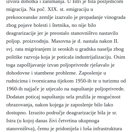
izvora dohotka i zanimanja. U Istri je bila posljedicom
migracija. Na poč. XIX. st. emigraciju u
prekooceanske zemlje izazvalo je propadanje vinograda
zbog pojave bolesti i štetnika, no nije bilo
deagrarizacije jer je preostalo stanovništvo nastavilo
poljop. proizvodnju. Masovna je d. nastala nakon II.
svj. rata migriranjem iz seoskih u gradska naselja zbog
politike razvoja koja je poticala industrijalizaciju. Osim
toga zapošljavanje izvan poljoprivrede rješavalo je
dohodovne i stambene probleme. Zaposlenje u
rudnicima i tvornicama tijekom 1950-ih te u turizmu od
1960-ih najjače je utjecalo na napuštanje poljoprivrede.
Dodatan poticaj napuštanju sela pružila je mogućnost
obrazovanja, nakon kojega je zaposlenje bilo lako
dostupno. Izrazito područje deagrarizacije bila je sr.
Istra (u kojoj danas živi četvrtina ukupnoga
stanovništva), čemu je pridonijela i loša infrastruktura