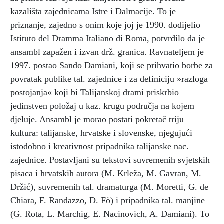
kazališta zajednicama Istre i Dalmacije. To je
priznanje, zajedno s onim koje joj je 1990. dodijelio
Istituto del Dramma Italiano di Roma, potvrdilo da je
ansambl zapažen i izvan drž. granica. Ravnateljem je
1997. postao Sando Damiani, koji se prihvatio borbe za
povratak publike tal. zajednice i za definiciju »razloga
postojanja« koji bi Talijanskoj drami priskrbio
jedinstven položaj u kaz. krugu područja na kojem
djeluje. Ansambl je morao postati pokretač triju
kultura: talijanske, hrvatske i slovenske, njegujući
istodobno i kreativnost pripadnika talijanske nac.
zajednice. Postavljani su tekstovi suvremenih svjetskih
pisaca i hrvatskih autora (M. Krleža, M. Gavran, M.
Držić), suvremenih tal. dramaturga (M. Moretti, G. de
Chiara, F. Randazzo, D. Fò) i pripadnika tal. manjine
(G. Rota, L. Marchig, E. Nacinovich, A. Damiani). To