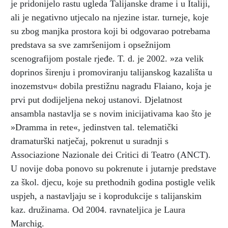
je pridonijelo rastu ugleda Talijanske drame i u Italiji,
ali je negativno utjecalo na njezine istar. turneje, koje
su zbog manjka prostora koji bi odgovarao potrebama
predstava sa sve zamršenijom i opsežnijom
scenografijom postale rjeđe. T. d. je 2002. »za velik
doprinos širenju i promoviranju talijanskog kazališta u
inozemstvu« dobila prestižnu nagradu Flaiano, koja je
prvi put dodijeljena nekoj ustanovi. Djelatnost
ansambla nastavlja se s novim inicijativama kao što je
»Dramma in rete«, jedinstven tal. telematički
dramaturški natječaj, pokrenut u suradnji s
Associazione Nazionale dei Critici di Teatro (ANCT).
U novije doba ponovo su pokrenute i jutarnje predstave
za škol. djecu, koje su prethodnih godina postigle velik
uspjeh, a nastavljaju se i koprodukcije s talijanskim
kaz. družinama. Od 2004. ravnateljica je Laura
Marchig.