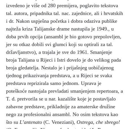
izvedeno je više od 280 premijera, poglavito tekstova
tal. autora, pripadnika tal. nac. zajednice, ali i hrvatskih
i dr. Nakon uspješna početka i dobra odaziva publike
najteža kriza Talijanske drame nastupila je 1949., u
doba prvih opcija (ansambl je bio gotovo prepolovljen,
jer su otkaz dobili svi glumci koji su optirali za tal.
državljanstvo), a trajala je sve do 1961. Smanjenje
broja Talijana u Rijeci i Istri dovelo je do velikog pada
broja gledatelja. Nestalo je i prijašnjeg uobičajenog
tjednog prikazivanja predstava, a u Rijeci se svaka
predstava reprizirala samo jednom. Uprava je
poteškoće nastojala prevladati smanjenjem repertoara, a
T. d. pretvorila se u nar. kazalište koje je postavljalo
zabavne predstave, prikladnije za amaterske družine
nego za profesionalni ansambl. No osim tekstova kao
što su
L’antenato
(C. Veneziani),
Ostrega, che sbrego!