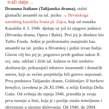
traži dalje ...
Dramma Italiano (Talijanska drama)
,
stalni
glumački ansambl na tal. jeziku →
Hrvatskoga
narodnog kazališta Ivana pl. Zajca
, koji od osnutka
Kazališta 4. I. 1946. djeluje uz još tri njegove jedinice
(Hrvatska drama, Opera i Balet). Prvi joj je direktor bio
Tullio Fonda. Jedini je profesionalni manjinski kaz.
ansambl na tal. jeziku u Hrvatskoj i jedini izvan Italije.
Glavni cilj bio joj je, pogotovo prvih godina nakon II.
svj. rata, održati i širiti tal. kulturu te biti sredstvo
akulturacije, prikazujući tekstove inozemnih i domaćih
autora, koji su većini posjetitelja bili gotovo nepoznati.
Prva predstava Talijanske drame, Goldonijev
Il burbero
benefico
, izvedena je 26.XI.1946. u režiji Emilija Della
Gatte. Od svibnja do srpnja 1946. priredila je svoju
prvu turneju u Istri, koja je i poslije ostala temeljnom i
obveznom u njezinu djelovanju. Od 1946. do 2004.