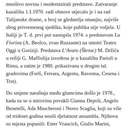
mnoštvo novina i modernizirali predstave. Zatvaranje
kazališta 1.I.1970. radi obnove utjecalo je i na rad
Talijanske drame, a broj se gledatelja smanjio, najviše
zbog privremenog sjedišta, koje publika nije voljela. U
Italiji je T. d. prvi put nastupila 1974. s predstavom
La
Fiorina
(A. Beolco, zvan Ruzzante) na smotri Teatro
Oggi u Goriziji. Predstava
L’Avaro
(Škrtac)
M. Držića
u režiji G. Maffiolija izvedena je u kazalištu Parioli u
Rimu, a zatim je 1980. prikazivana u drugim tal.
gradovima (Forlì, Ferrara, Argenta, Ravenna, Cesena i
Trst).
Do smjene naraštaja među glumcima došlo je 1978.,
kada su se u mirovinu povukli Gianna Depoli, Angelo
Benetelli, Ada Mascheroni i Nereo Scaglia, koji su više
od trideset godina nosili djelatnost ansambla. Njihova
su mjesta popunili: Ester Vrancich, Giulio Marini,