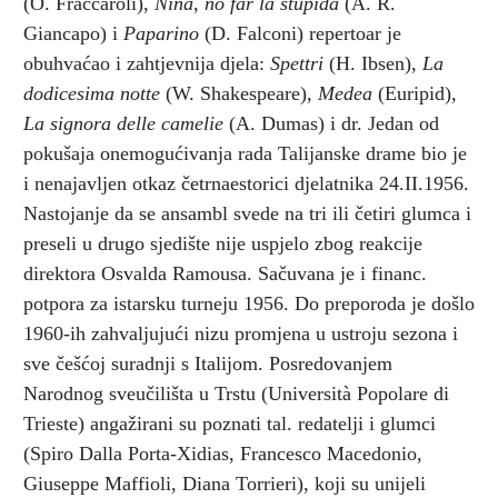
(O. Fraccaroli),
Nina, no far la stupida
(A. R.
Giancapo) i
Paparino
(D. Falconi) repertoar je
obuhvaćao i zahtjevnija djela:
Spettri
(H. Ibsen),
La
dodicesima notte
(W. Shakespeare),
Medea
(Euripid),
La signora delle camelie
(A. Dumas) i dr. Jedan od
pokušaja onemogućivanja rada Talijanske drame bio je
i nenajavljen otkaz četrnaestorici djelatnika 24.II.1956.
Nastojanje da se ansambl svede na tri ili četiri glumca i
preseli u drugo sjedište nije uspjelo zbog reakcije
direktora Osvalda Ramousa. Sačuvana je i financ.
potpora za istarsku turneju 1956. Do preporoda je došlo
1960-ih zahvaljujući nizu promjena u ustroju sezona i
sve češćoj suradnji s Italijom. Posredovanjem
Narodnog sveučilišta u Trstu (Università Popolare di
Trieste) angažirani su poznati tal. redatelji i glumci
(Spiro Dalla Porta-Xidias, Francesco Macedonio,
Giuseppe Maffioli, Diana Torrieri), koji su unijeli