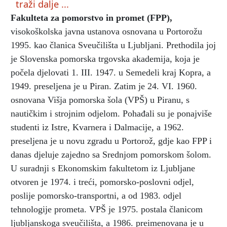
traži dalje ...
Fakulteta za pomorstvo in promet (FPP)
,
visokoškolska javna ustanova osnovana u Portorožu
1995. kao članica Sveučilišta u Ljubljani. Prethodila joj
je Slovenska pomorska
trgovska akademija, koja je
počela djelovati 1. III. 1947. u Semedeli kraj Kopra, a
1949. preseljena je u Piran. Zatim je 24. VI. 1960.
osnovana Višja pomorska šola (VPŠ) u Piranu, s
nautičkim i strojnim odjelom. Pohađali su je ponajviše
studenti iz Istre, Kvarnera i Dalmacije, a 1962.
preseljena je u novu zgradu u Portorož, gdje kao FPP i
danas djeluje zajedno sa Srednjom pomorskom šolom.
U suradnji s Ekonomskim fakultetom iz Ljubljane
otvoren je 1974. i treći, pomorsko-poslovni odjel,
poslije pomorsko-transportni, a od 1983. odjel
tehnologije prometa. VPŠ je 1975. postala članicom
ljubljanskoga sveučilišta, a 1986. preimenovana je u