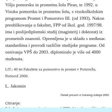
Višju pomorsku in prometnu šolu Piran, te 1992. u
Visoku pomorsku in prometnu šolu, s visokoškolskim
programom Promet i Pomorstvo III. (od 1993). Nakon
preoblikovanja u fakultet, FPP od škol. god. 1997/98.
ima i poslijediplomski studij (magisterij i doktorat) iz
prometnih znanosti. Opremljena je u skladu s međunar.
standardima i provodi različite studijske programe. Od
osnivanja VPŠ do 2003. diplomiralo je više od 4000
studenata.
LIT.: 40 let Fakultete za pomorstvo in promet v Portorožu,
Portorož 2000.
L. Jakomin
članak preuzet iz tiskanog izdanja 2005.
Citiranje:
Fakulteta za pomorstvo in promet (FPP).
Istarska enciklopedija