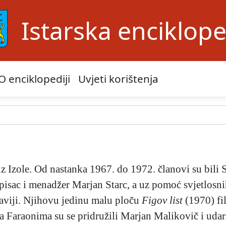
Istarska enciklope
O enciklopediji
Uvjeti korištenja
 Izole. Od nastanka 1967. do 1972. članovi su bili 
pisac i menadžer Marjan Starc, a uz pomoć svjetlosni
laviji. Njihovu jedinu malu ploču
Figov list
(1970) fil
Faraonima su se pridružili Marjan Malikovič i udara