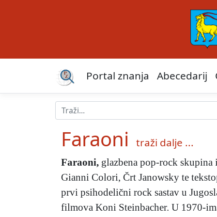
Portal znanja
Abecedarij
Faraoni
traži dalje ...
Faraoni
,
glazbena pop-rock skupina iz
Gianni Colori, Črt Janowsky te teksto
prvi psihodelični rock sastav u Jugos
filmova Koni Steinbacher. U 1970-ima 