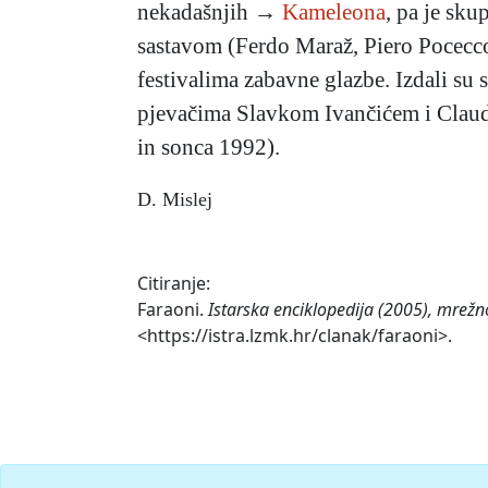
nekadašnjih →
Kameleona
, pa je sk
sastavom (Ferdo Maraž, Piero Pocecco 
festivalima zabavne glazbe. Izdali su
pjevačima Slavkom Ivančićem i Claudi
in sonca 1992).
D. Mislej
Citiranje:
Faraoni.
Istarska enciklopedija (2005), mrežn
<https://istra.lzmk.hr/clanak/faraoni>.