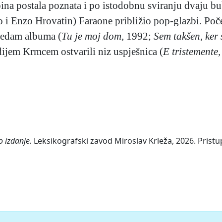
upina postala poznata i po istodobnu sviranju dvaju 
i Enzo Hrovatin) Faraone približio pop-glazbi. Počel
 sedam albuma (
Tu je moj dom,
1992;
Sem takšen, ker 
jem Krmcem ostvarili niz uspješnica (
E tristemente,
o izdanje.
Leksikografski zavod Miroslav Krleža, 2026. Pristu