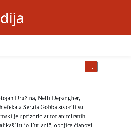
dija
Stojan Družina, Nelfi Depangher,
h efekata Sergia Gobba stvorili su
mski je uprizorio autor animiranih
ljkaš Tulio Furlanič, obojica članovi