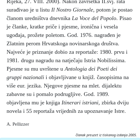
Rijeka, 27. VIII. 2000). Nakon završetka II.svj. rata
surađivao je u listu
Il Nostro Giornale,
potom je postao
članom uredništva dnevnika
La Voce del Popolo
. Pisao
je članke, kratke priče i pjesme, ironična i vesela
ugođaja, prožete poletom. God. 1976. nagrađen je
Zlatnim perom Hrvatskoga novinarskoga društva.
Najveće je priznanje dobio za reportaže: 1980. prvu i
1981. drugu nagradu na natječaju Istria Nobilissima.
Pjesme su mu uvrštene u
Antologia dei Poeti dei
gruppi nazionali
i objavljivane u knjiž. časopisima na
više eur. jezika. Njegove pjesme na mlet. dijalektu
zabavne su i pomalo podrugljive. God. 1989.
objavljena mu je knjiga
Itinerari istriani,
zbirka dviju
novela i 55 reportaža vrijednih za upoznavanje Istre.
A. Pellizzer
članak preuzet iz tiskanog izdanja 2005.