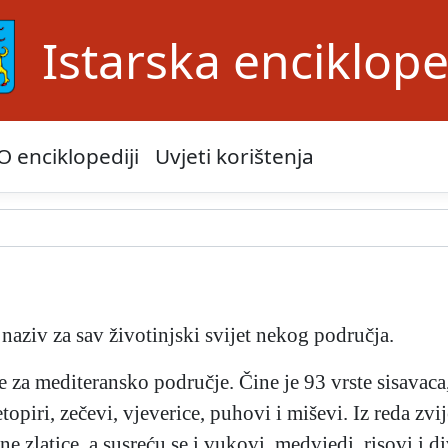
Istarska enciklope
O enciklopediji
Uvjeti korištenja
ni naziv za sav životinjski svijet nekog područja.
 je za mediteransko područje. Čine je 93 vrste sisavac
topiri, zečevi, vjeverice, puhovi i miševi. Iz reda zvi
ne zlatice, a susreću se i vukovi, medvjedi, risovi i