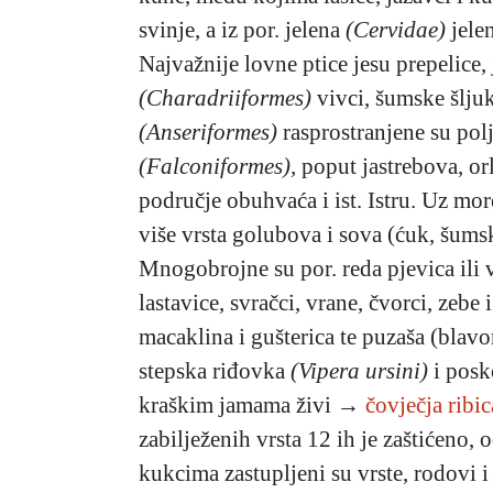
svinje, a iz por. jelena
(Cervidae)
jelen
Najvažnije lovne ptice jesu prepelice,
(Charadriiformes)
vivci, šumske šljuke
(Anseriformes)
rasprostranjene su polj
(Falconiformes),
poput jastrebova, or
područje obuhvaća i ist. Istru. Uz mor
više vrsta golubova i sova (ćuk, šumsk
Mnogobrojne su por. reda pjevica ili 
lastavice, svračci, vrane, čvorci, zebe
macaklina i gušterica te puzaša (blavo
stepska riđovka
(Vipera ursini)
i pos
kraškim jamama živi →
čovječja ribic
zabilježenih vrsta 12 ih je zaštićeno,
kukcima zastupljeni su vrste, rodovi i