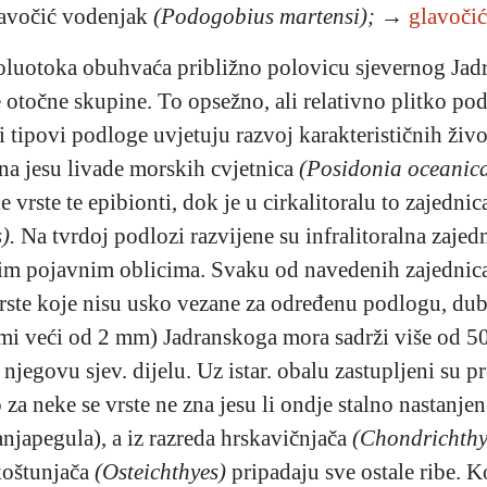
lavočić vodenjak
(Podogobius martensi);
→
glavočić
luotoka obuhvaća približno polovicu sjevernog Jadr
e otočne skupine. To opsežno, ali relativno plitko p
ti tipovi podloge uvjetuju razvoj karakterističnih živ
dna jesu livade morskih cvjetnica
(Posidonia oceanic
vrste te epibionti, dok je u cirkalitoralu to zajednic
).
Na tvrdoj podlozi razvijene su infralitoralna zajedni
itim pojavnim oblicima. Svaku od navedenih zajednica
 vrste koje nisu usko vezane za određenu podlogu, dub
mi veći od 2 mm) Jadranskoga mora sadrži više od 500
njegovu sjev. dijelu. Uz istar. obalu zastupljeni su p
o za neke se vrste ne zna jesu li ondje stalno nastanje
anjapegula),
a iz razreda hrskavičnjača
(Chondrichthy
 koštunjača
(Osteichthyes)
pripadaju sve ostale ribe. 