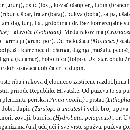
or (grunj), oslić
(lov), kovač (šanpjer), lubin
(brancin
 (ribun), špar, fratar (baraj), bukva (boba), salpa, ušat
mida), tunj, list, grdobina i dr. Bez komercijalne su 
dae)
i glavoča
(Gobiidae).
Među rakovima
(Crustace
 i grmalja (grancipor). Od mekušaca
(Mollusca)
zast
koljkaši: kamenica ili oštriga, dagnja (mušula, pedoć)
lignja
(kalamar), hobotnica (folpo). Uz istar. obalu ži
orskih sisavaca uobičajen je dupin.
ste riba i rakova djelomično zaštićene razdobljima 
aštiti prirode Republike Hrvatske. Od puževa to su p
 plemenita periska
(Pinna nobilis)
i prstac
(Lithopha
 dobri dupin
(Tursiops truncates)
i velik broj trpova.
enori, zovoji, burnica
(Hydrobates pelagicus)
i dr. U
rganizama (uključujući i sve vrste spužva, puževa gol