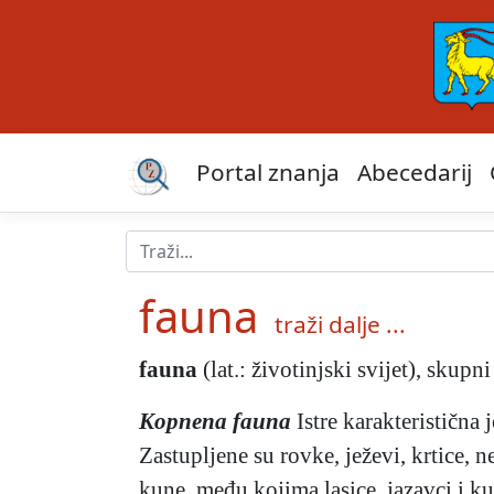
Portal znanja
Abecedarij
fauna
traži dalje ...
fauna
(lat.: životinjski svijet), skup
Kopnena fauna
Istre karakteristična
Zastupljene su rovke, ježevi, krtice, ne
kune, među kojima lasice, jazavci i ku