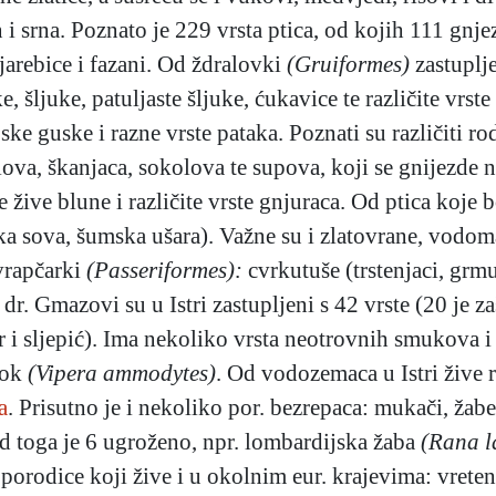
 i srna. Poznato je 229 vrsta ptica, od kojih 111 gnj
 jarebice i fazani. Od ždralovki
(Gruiformes)
zastuplje
, šljuke, patuljaste šljuke, ćukavice te različite vrs
ske guske i razne vrste pataka. Poznati su različiti r
lova, škanjaca, sokolova te supova, koji se gnijezde 
e žive blune i različite vrste gnjuraca. Od ptica koje
a sova, šumska ušara). Važne su i zlatovrane, vodomari
vrapčarki
(Passeriformes):
cvrkutuše (trstenjaci, grmu
 i dr. Gmazovi su u Istri zastupljeni s 42 vrste (20 je
r i sljepić). Ima nekoliko vrsta neotrovnih smukova i 
kok
(Vipera ammodytes)
. Od vodozemaca u Istri žive r
a
. Prisutno je i nekoliko por. bezrepaca: mukači, žabe
 od toga je 6 ugroženo, npr. lombardijska žaba
(Rana l
 porodice koji žive i u okolnim eur. krajevima: vreten