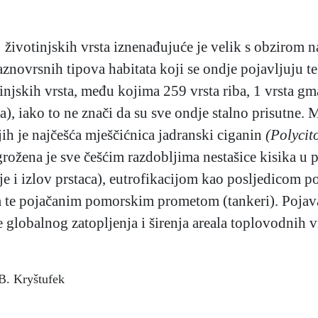
 životinjskih vrsta iznenađujuće je velik s obzirom n
raznovrsnih tipova habitata koji se ondje pojavljuju t
injskih vrsta, među kojima 259 vrsta riba, 1 vrsta gm
a), iako to ne znači da su sve ondje stalno prisutne.
ih je najčešća mješčićnica jadranski ciganin
(Polycit
grožena je sve češćim razdobljima nestašice kisika u 
 i izlov prstaca), eutrofikacijom kao posljedicom po
om te pojačanim pomorskim prometom (tankeri). Pojav
je globalnog zatopljenja i širenja areala toplovodnih 
 B. Kryštufek