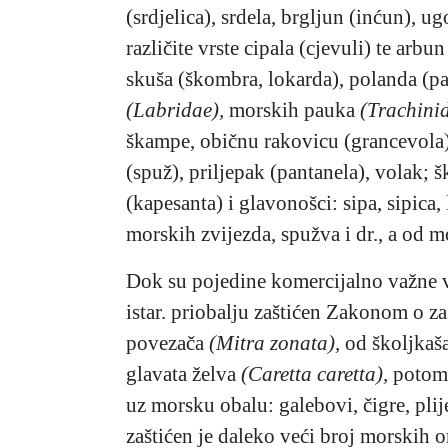
(srdjelica), srdela, brgljun (inćun), ug
različite vrste cipala (cjevuli) te arbun
skuša (škombra, lokarda), polanda (pala
(Labridae),
morskih pauka
(Trachini
škampe, običnu rakovicu (grancevola)
(spuž), priljepak (pantanela),
volak; š
(kapesanta) i glavonošci: sipa, sipica, 
morskih zvijezda, spužva i dr., a od m
Dok su pojedine komercijalno važne vr
istar. priobalju zaštićen Zakonom o z
povezača
(Mitra zonata),
od školjkaša
glavata želva
(Caretta caretta),
potom
uz morsku obalu: galebovi, čigre, plij
zaštićen je daleko veći broj morskih o