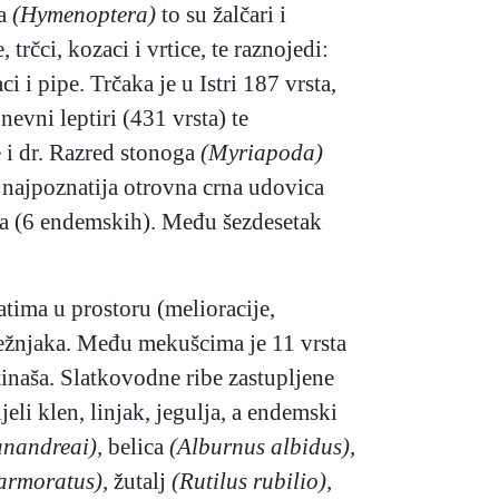
ma
(Hymenoptera)
to su žalčari i
 trčci, kozaci i vrtice, te raznojedi:
ci i pipe. Trčaka je u Istri 187 vrsta,
nevni leptiri (431 vrsta) te
 i dr. Razred stonoga
(Myriapoda)
e najpoznatija otrovna crna udovica
sta (6 endemskih). Među šezdesetak
atima u prostoru (melioracije,
ježnjaka. Među mekušcima je 11 vrsta
tinaša. Slatkovodne ribe zastupljene
jeli klen, linjak, jegulja, a endemski
anandreai),
belica
(Alburnus albidus),
armoratus),
žutalj
(Rutilus rubilio),