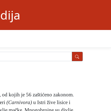
dija
a, od kojih je 56 zaštićeno zakonom.
jeri
(Carnivora)
u Istri žive lisice i
 divlje mačke. Mnogobrojne su divlje