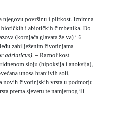
a njegovu površinu i plitkost. Iznimna
e biotičkih i abiotičkih čimbenika. Do
azova (kornjača glavata želva) i 6
 Među zabilježenim životinjama
or adriaticus)
. – Raznolikost
pridnenom sloju (hipoksija i anoksija),
većana unosa hranjivih soli,
a novih životinjskih vrsta u podmorju
vrsta prema sjeveru te namjernog ili