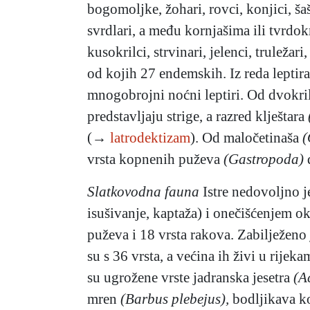
bogomoljke, žohari, rovci, konjici, š
svrdlari, a među kornjašima ili tvrdok
kusokrilci, strvinari, jelenci, truležari
od kojih 27 endemskih. Iz reda leptir
mnogobrojni noćni leptiri. Od dvokri
predstavljaju strige, a razred klještara
(→
latrodektizam
). Od maločetinaša
(
vrsta kopnenih puževa
(Gastropoda)
Slatkovodna fauna
Istre nedovoljno j
isušivanje, kaptaža) i onečišćenjem o
puževa i 18 vrsta rakova. Zabilježeno 
su s 36 vrsta, a većina ih živi u rijek
su ugrožene vrste jadranska jesetra
(A
mren
(Barbus plebejus),
bodljikava k