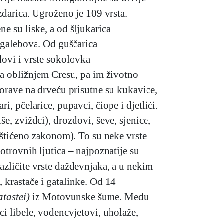
ezdarica. Ugroženo je 109 vrsta.
ne su liske, a od šljukarica
te galebova. Od guščarica
odovi i vrste sokolovka
na obližnjem Cresu, pa im životno
 borave na drveću prisutne su kukavice,
, pčelarice, pupavci, čiope i djetlići.
še, zviždci), drozdovi, ševe, sjenice,
 zaštićeno zakonom). To su neke vrste
otrovnih ljutica – najpoznatije su
azličite vrste daždevnjaka, a u nekim
, krastače i gatalinke. Od 14
atastei)
iz Motovunske šume. Među
ci libele, vodencvjetovi, uholaže,