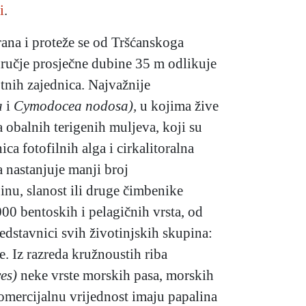
i
.
ana i proteže se od Tršćanskoga
odručje prosječne dubine 35 m odlikuje
otnih zajednica. Najvažnije
a
i
Cymodocea nodosa),
u kojima žive
a obalnih terigenih muljeva, koji su
ca fotofilnih alga i cirkalitoralna
 nastanjuje manji broj
inu, slanost ili druge čimbenike
0 bentoskih i pelagičnih vrsta, od
redstavnici svih životinjskih skupina:
ne. Iz razreda kružnoustih riba
es)
neke vrste morskih pasa, morskih
Komercijalnu vrijednost imaju papalina