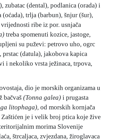
), zubatac (dental), podlanica (orada) i
a (oćada), trlja (barbun), šnjur (šur),
vrijednosti ribe iz por. usnjača
a)
treba spomenuti kozice, jastoge,
upljeni su puževi: petrovo uho, ogrc
,
prstac (datula), jakobova
kapica
vi i nekoliko vrsta ježinaca, trpova,
lovostaja, dio je morskih organizama u
už bačvaš
(Tonna galea)
i prugasta
ga litophaga),
od morskih kornjača
 Zaštićen je i velik broj ptica koje žive
 teritorijalnim morima Slovenije
aća, štrcaljaca, zvjezdana, žiroglavaca