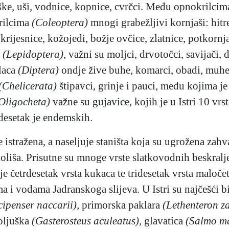
aške, uši, vodnice, kopnice, cvrčci. Među opnokrilci
rilcima
(Coleoptera)
mnogi grabežljivi kornjaši: hitre,
, krijesnice, kožojedi, božje ovčice, zlatnice, potkornja
a
(Lepidoptera),
važni su moljci, drvotočci, savijači, d
laca
(Diptera)
ondje žive buhe, komarci, obadi, muhe
(Chelicerata)
štipavci, grinje i pauci, među kojima j
Oligocheta)
važne su gujavice, kojih je u Istri 10 vr
desetak je endemskih.
e istražena, a naseljuje staništa koja su ugrožena zahv
koliša. Prisutne su mnoge vrste slatkovodnih beskral
je četrdesetak vrsta kukaca te tridesetak vrsta maloče
ama i vodama Jadranskoga slijeva. U Istri su najčešći bi
cipenser naccarii),
primorska paklara
(Lethenteron z
oljuška
(Gasterosteus aculeatus),
glavatica
(Salmo m