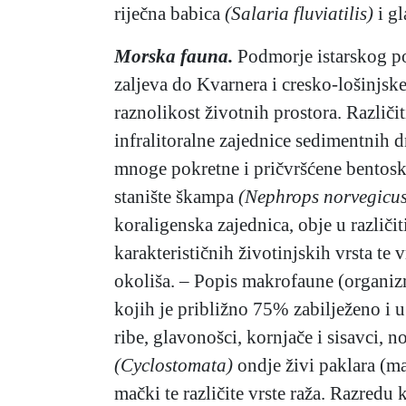
riječna babica
(Salaria fluviatilis)
i g
Morska fauna.
Podmorje istarskog po
zaljeva do Kvarnera i cresko-lošinjsk
raznolikost životnih prostora. Različi
infralitoralne zajednice sedimentnih 
mnoge pokretne i pričvršćene bentoske 
stanište škampa
(Nephrops norvegicus
koraligenska zajednica, obje u različ
karakterističnih životinjskih vrsta te
okoliša. – Popis makrofaune (organiz
kojih je približno 75% zabilježeno i u 
ribe, glavonošci, kornjače i sisavci, n
(Cyclostomata)
ondje živi paklara (m
mački te različite vrste raža. Razredu