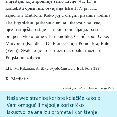
smještaja, koju spominje samo Livije (41, 11) u
kontekstu opisa rim. osvajanja Istre 177. pr. Kr.,
zajedno s Mutilom. Kako joj u drugim pisanim vrelima
i kartografskim prikazima nema nikakva spomena,
njezin smještaj ostaje na razini domišljanja, pa su
pretpostavke o tome vrlo raznolike: Čepić ispod Učke,
Mutvoran (Kandler i De Franceschi) i Pomer kraj Pule
(Veith). Svakako je treba tražiti uz obalu, možda u
Puljskome zaljevu.
LIT.: M. Križman, Antička svjedočanstva o Istri, Pula 1997.
R. Matijašić
članak preuzet iz tiskanog izdanja 2005.
Citiranje:
Naše web stranice koriste kolačiće kako bi
Faverija.
Istarska enciklopedija (2005), mrežno izdanje.
Vam omogućili najbolje korisničko
Leksikografski zavod Miroslav Krleža, 2026. Pristupljeno
iskustvo, za analizu prometa i korištenje
7.8.2026. <https://istra.lzmk.hr/clanak/faverija>.