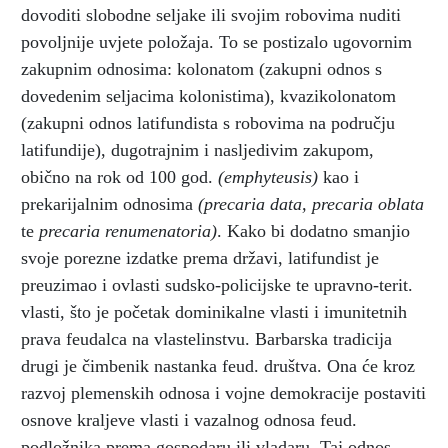
dovoditi slobodne seljake ili svojim robovima nuditi
povoljnije uvjete položaja. To se postizalo ugovornim
zakupnim odnosima: kolonatom (zakupni odnos s
dovedenim seljacima kolonistima), kvazikolonatom
(zakupni odnos latifundista s robovima na području
latifundije), dugotrajnim i nasljedivim zakupom,
obično na rok od 100 god.
(emphyteusis)
kao i
prekarijalnim odnosima
(precaria data, precaria oblata
te
precaria renumenatoria)
. Kako bi dodatno smanjio
svoje porezne izdatke prema državi, latifundist je
preuzimao i ovlasti sudsko-policijske te upravno-terit.
vlasti, što je početak dominikalne vlasti i imunitetnih
prava feudalca na vlastelinstvu. Barbarska tradicija
drugi je čimbenik nastanka feud. društva. Ona će kroz
razvoj plemenskih odnosa i vojne demokracije postaviti
osnove kraljeve vlasti i vazalnog odnosa feud.
podložnika prema gospodaru ili vladaru. Taj odnos