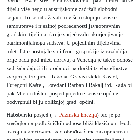
borile i izvan Istre, te na brodovima. Ipak, u mlet. su se
dijelu više nego u austrijskome zadržali slobodni
seljaci. To se odražavalo u višem stupnju seoske
samouprave i njezinoj podređenosti javnopravnim
gradskim tijelima, što je sprječavalo ukorjenjivanje
patrimonijalnoga sudstva. U pojedinim dijelovima
mlet. Istre postojale su i feud. gospoštije iz razdoblja
prije pada pod mlet. upravu, a Venecija je takve odnose
zadržala dajući ili prodajući na dražbi ta vlastelinstva
svojim patricijima. Tako su Gravisi stekli Kostel,
Furegoni Kaštel, Loredani Barban i Rakalj itd. Kada bi
pak Mletci došli u posjed pojedine seoske općine,
podvrgnuli bi ju obližnjoj grad. općini.
Habsburški posjed (→
Pazinska knežija
) bio je po
značajkama podložničkih odnosa bliži klasičnom feud.
ustroju s kmetovima kao obrađivačima zakupnicima i
zemaljskim gospodarom kao glavnim ustrojiteljem i