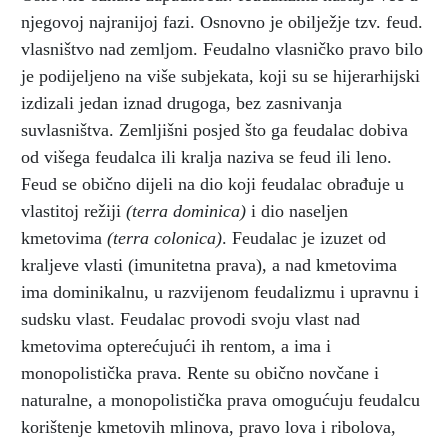
njegovoj najranijoj fazi. Osnovno je obilježje tzv. feud.
vlasništvo nad zemljom. Feudalno vlasničko pravo bilo
je podijeljeno na više subjekata, koji su se hijerarhijski
izdizali jedan iznad drugoga, bez zasnivanja
suvlasništva. Zemljišni posjed što ga feudalac dobiva
od višega feudalca ili kralja naziva se feud ili leno.
Feud se obično dijeli na dio koji feudalac obrađuje u
vlastitoj režiji
(terra dominica)
i dio naseljen
kmetovima
(terra colonica)
. Feudalac je izuzet od
kraljeve vlasti (imunitetna prava), a nad kmetovima
ima dominikalnu, u razvijenom feudalizmu i upravnu i
sudsku vlast. Feudalac provodi svoju vlast nad
kmetovima opterećujući ih rentom, a ima i
monopolistička prava. Rente su obično novčane i
naturalne, a monopolistička prava omogućuju feudalcu
korištenje kmetovih mlinova, pravo lova i ribolova,