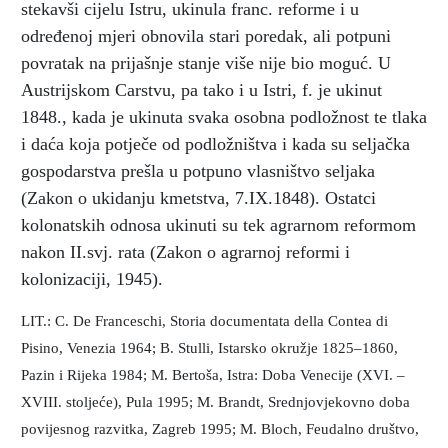
stekavši cijelu Istru, ukinula franc. reforme i u
određenoj mjeri obnovila stari poredak, ali potpuni
povratak na prijašnje stanje više nije bio moguć. U
Austrijskom Carstvu, pa tako i u Istri, f. je ukinut
1848., kada je ukinuta svaka osobna podložnost te tlaka
i daća koja potječe od podložništva i kada su seljačka
gospodarstva prešla u potpuno vlasništvo seljaka
(Zakon o ukidanju kmetstva, 7.IX.1848). Ostatci
kolonatskih odnosa ukinuti su tek agrarnom reformom
nakon II.svj. rata (Zakon o agrarnoj reformi i
kolonizaciji, 1945).
LIT.: C. De Franceschi, Storia documentata della Contea di
Pisino, Venezia 1964; B. Stulli, Istarsko okružje 1825–1860,
Pazin i Rijeka 1984; M. Bertoša, Istra: Doba Venecije (XVI. –
XVIII. stoljeće), Pula 1995; M. Brandt, Srednjovjekovno doba
povijesnog razvitka, Zagreb 1995; M. Bloch, Feudalno društvo,