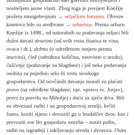
nositeljem javne vlasti. Zbog toga je povijest Knežije
prožeta mnogobrojnim →
seljačkim bunama
. Obveze
kmetova bile su uređivane →
urbarima
. Prema urbaru
Knežije iz 1498., od naturalnih su podavanja seljaci bili
dužni davati
desetinu
(od svih vrsta žitarica te vina,
ovaca i dr.),
dežmu
(u određenom omjeru prema
imovini),
činž
(određena količina, neovisno o urodu),
čašćenje
(podavanje za blagdane) i još neka podavanja
osobita za pojedino selo ili vrstu seoskoga
gospodarstva. Od novčanih davanja morali su plaćati
pravo
(na određene blagdane, npr. »pravo sv. Jurja«),
porez
(u pravilu na Miholje) i
daću
za sječu drva. Bili
su obvezani raditi i na gospodarovoj zemlji, krčiti
šumu, kositi sijeno i dovoziti ga u feudalčev dvor, kao i
prevoziti sve što gospodaru ustreba – nositi poštu,
raditi na izgradnji i održavanju utvrda i dvorova. Osim