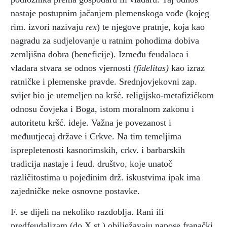
nastaje postupnim jačanjem plemenskoga vođe (kojeg
rim. izvori nazivaju
rex
) te njegove pratnje, koja kao
nagradu za sudjelovanje u ratnim pohodima dobiva
zemljišna dobra (beneficije). Između feudalaca i
vladara stvara se odnos vjernosti
(fidelitas)
kao izraz
ratničke i plemenske pravde. Srednjovjekovni zap.
svijet bio je utemeljen na kršć. religijsko-metafizičkom
odnosu čovjeka i Boga, istom moralnom zakonu i
autoritetu kršć. ideje. Važna je povezanost i
međuutjecaj države i Crkve. Na tim temeljima
isprepletenosti kasnorimskih, crkv. i barbarskih
tradicija nastaje i feud. društvo, koje unatoč
različitostima u pojedinim drž. iskustvima ipak ima
zajedničke neke osnovne postavke.
F. se dijeli na nekoliko razdoblja. Rani ili
predfeudalizam (do X.st.) obilježavaju napose franački