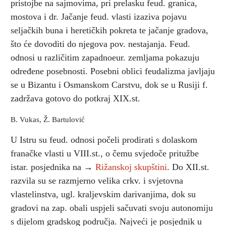
pristojbe na sajmovima, pri prelasku feud. granica,
mostova i dr. Jačanje feud. vlasti izaziva pojavu
seljačkih buna i heretičkih pokreta te jačanje gradova,
što će dovoditi do njegova pov. nestajanja. Feud.
odnosi u različitim zapadnoeur. zemljama pokazuju
određene posebnosti. Posebni oblici feudalizma javljaju
se u Bizantu i Osmanskom Carstvu, dok se u Rusiji f.
zadržava gotovo do potkraj XIX.st.
B. Vukas, Ž. Bartulović
U Istru su feud. odnosi počeli prodirati s dolaskom
franačke vlasti u VIII.st., o čemu svjedoče pritužbe
istar. posjednika na →
Rižanskoj skupštini
. Do XII.st.
razvila su se razmjerno velika crkv. i svjetovna
vlastelinstva, ugl. kraljevskim darivanjima, dok su
gradovi na zap. obali uspjeli sačuvati svoju autonomiju
s dijelom gradskog područja. Najveći je posjednik u