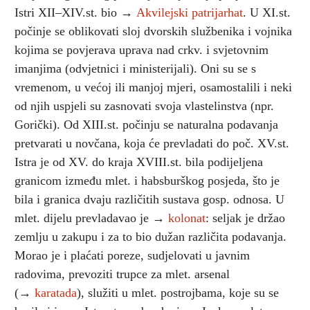
Istri XII–XIV.st. bio →
Akvilejski patrijarhat
. U XI.st.
počinje se oblikovati sloj dvorskih službenika i vojnika
kojima se povjerava uprava nad crkv. i svjetovnim
imanjima (odvjetnici i ministerijali). Oni su se s
vremenom, u većoj ili manjoj mjeri, osamostalili i neki
od njih uspjeli su zasnovati svoja vlastelinstva (npr.
Gorički). Od XIII.st. počinju se naturalna podavanja
pretvarati u novčana, koja će prevladati do poč. XV.st.
Istra je od XV. do kraja XVIII.st. bila podijeljena
granicom između mlet. i habsburškog posjeda, što je
bila i granica dvaju različitih sustava gosp. odnosa. U
mlet. dijelu prevladavao je →
kolonat
: seljak je držao
zemlju u zakupu i za to bio dužan različita podavanja.
Morao je i plaćati poreze, sudjelovati u javnim
radovima, prevoziti trupce za mlet. arsenal
(→
karatada
), služiti u mlet. postrojbama, koje su se