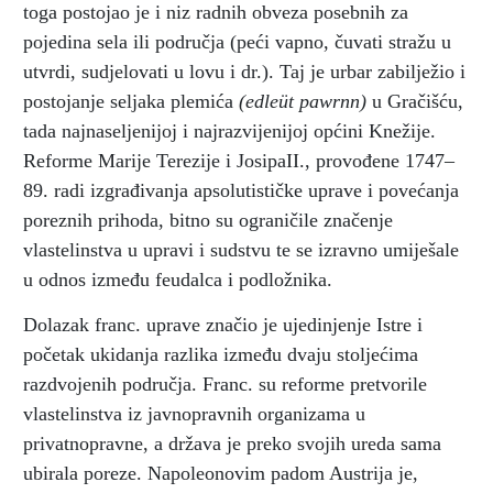
toga postojao je i niz radnih obveza posebnih za
pojedina sela ili područja (peći vapno, čuvati stražu u
utvrdi, sudjelovati u lovu i dr.). Taj je urbar zabilježio i
postojanje seljaka plemića
(edleüt pawrnn)
u Gračišću,
tada najnaseljenijoj i najrazvijenijoj općini Knežije.
Reforme Marije Terezije i JosipaII., provođene 1747–
89. radi izgrađivanja apsolutističke uprave i povećanja
poreznih prihoda, bitno su ograničile značenje
vlastelinstva u upravi i sudstvu te se izravno umiješale
u odnos između feudalca i podložnika.
Dolazak franc. uprave značio je ujedinjenje Istre i
početak ukidanja razlika između dvaju stoljećima
razdvojenih područja. Franc. su reforme pretvorile
vlastelinstva iz javnopravnih organizama u
privatnopravne, a država je preko svojih ureda sama
ubirala poreze. Napoleonovim padom Austrija je,