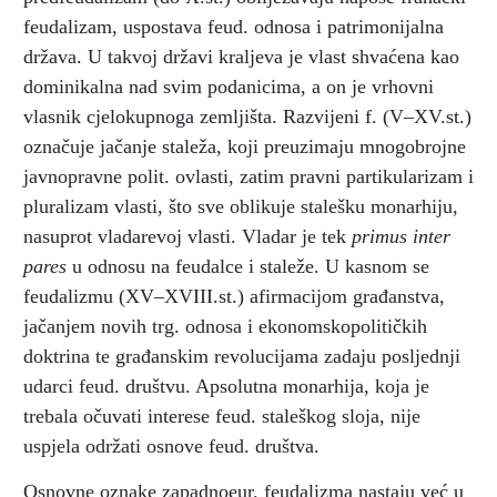
feudalizam, uspostava feud. odnosa i patrimonijalna
država. U takvoj državi kraljeva je vlast shvaćena kao
dominikalna nad svim podanicima, a on je vrhovni
vlasnik cjelokupnoga zemljišta. Razvijeni f. (V–XV.st.)
označuje jačanje staleža, koji preuzimaju mnogobrojne
javnopravne polit. ovlasti, zatim pravni partikularizam i
pluralizam vlasti, što sve oblikuje stalešku monarhiju,
nasuprot vladarevoj vlasti. Vladar je tek
primus inter
pares
u odnosu na feudalce i staleže. U kasnom se
feudalizmu (XV–XVIII.st.) afirmacijom građanstva,
jačanjem novih trg. odnosa i ekonomskopolitičkih
doktrina te građanskim revolucijama zadaju posljednji
udarci feud. društvu. Apsolutna monarhija, koja je
trebala očuvati interese feud. staleškog sloja, nije
uspjela održati osnove feud. društva.
Osnovne oznake zapadnoeur. feudalizma nastaju već u