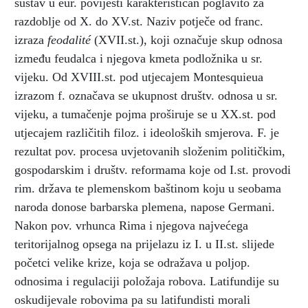
sustav u eur. povijesti karakterističan poglavito za
razdoblje od X. do XV.st. Naziv potječe od franc.
izraza
feodalité
(XVII.st.), koji označuje skup odnosa
između feudalca i njegova kmeta podložnika u sr.
vijeku. Od XVIII.st. pod utjecajem Montesquieua
izrazom f. označava se ukupnost društv. odnosa u sr.
vijeku, a tumačenje pojma proširuje se u XX.st. pod
utjecajem različitih filoz. i ideoloških smjerova. F. je
rezultat pov. procesa uvjetovanih složenim političkim,
gospodarskim i društv. reformama koje od I.st. provodi
rim. država te plemenskom baštinom koju u seobama
naroda donose barbarska plemena, napose Germani.
Nakon pov. vrhunca Rima i njegova najvećega
teritorijalnog opsega na prijelazu iz I. u II.st. slijede
početci velike krize, koja se odražava u poljop.
odnosima i regulaciji položaja robova. Latifundije su
oskudijevale robovima pa su latifundisti morali