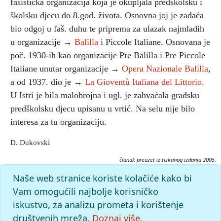
fašistička organizacija koja je okupljala predškolsku i
školsku djecu do 8.god. života. Osnovna joj je zadaća
bio odgoj u faš. duhu te priprema za ulazak najmlađih
u organizacije →
Balilla
i Piccole Italiane. Osnovana je
poč. 1930-ih kao organizacije Pre Balilla i Pre Piccole
Italiane unutar organizacije →
Opera Nazionale Balilla
,
a od 1937. dio je →
La Gioventù Italiana del Littorio
.
U Istri je bila malobrojna i ugl. je zahvaćala gradsku
predškolsku djecu upisanu u vrtić. Na selu nije bilo
interesa za tu organizaciju.
D. Dukovski
članak preuzet iz tiskanog izdanja 2005.
Citiranje:
Naše web stranice koriste kolačiće kako bi
Figli della Lupa.
Istarska enciklopedija (2005), mrežno izdanje.
Vam omogućili najbolje korisničko
Leksikografski zavod Miroslav Krleža, 2026. Pristupljeno
iskustvo, za analizu prometa i korištenje
8.8.2026. <https://istra.lzmk.hr/clanak/figli-della-lupa>.
društvenih mreža.
Doznaj više.