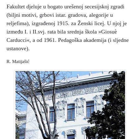
Fakultet djeluje u bogato urešenoj secesijskoj zgradi
(biljni motivi, grbovi istar. gradova, alegorije u
reljefima), izgrađenoj 1915. za Ženski licej. U njoj je
između I. i II.svj. rata bila srednja škola »Giosuè
Carducci«, a od 1961. Pedagoška akademija (i sljedne
ustanove).
R. Matijašić