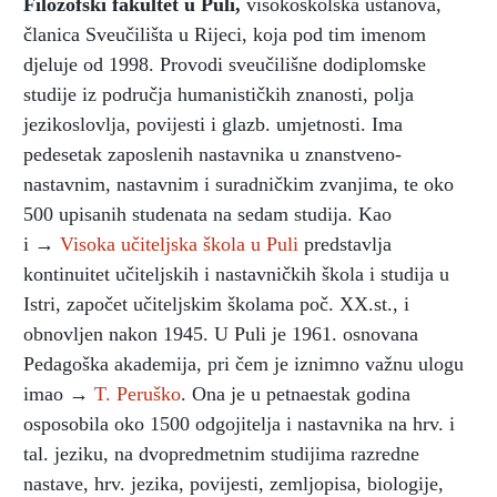
Filozofski fakultet u Puli
,
visokoškolska ustanova,
članica Sveučilišta u Rijeci, koja pod tim imenom
djeluje od 1998. Provodi sveučilišne dodiplomske
studije iz područja humanističkih znanosti, polja
jezikoslovlja, povijesti i glazb. umjetnosti. Ima
pedesetak zaposlenih nastavnika u znanstveno-
nastavnim, nastavnim i suradničkim zvanjima, te oko
500 upisanih studenata na sedam studija. Kao
i →
Visoka učiteljska škola u Puli
predstavlja
kontinuitet učiteljskih i nastavničkih škola i studija u
Istri, započet učiteljskim školama poč. XX.st., i
obnovljen nakon 1945. U Puli je 1961. osnovana
Pedagoška akademija, pri čem je iznimno važnu ulogu
imao →
T. Peruško
. Ona je u petnaestak godina
osposobila oko 1500 odgojitelja i nastavnika na hrv. i
tal. jeziku, na dvopredmetnim studijima razredne
nastave, hrv. jezika, povijesti, zemljopisa, biologije,