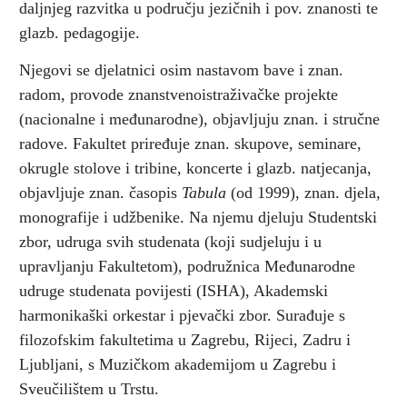
daljnjeg razvitka u području jezičnih i pov. znanosti te
glazb. pedagogije.
Njegovi se djelatnici osim nastavom bave i znan.
radom, provode znanstvenoistraživačke projekte
(nacionalne i međunarodne), objavljuju znan. i stručne
radove. Fakultet priređuje znan. skupove, seminare,
okrugle stolove i tribine, koncerte i glazb. natjecanja,
objavljuje znan. časopis
Tabula
(od 1999), znan. djela,
monografije i udžbenike. Na njemu djeluju Studentski
zbor, udruga svih studenata (koji sudjeluju i u
upravljanju Fakultetom), podružnica Međunarodne
udruge studenata povijesti (ISHA), Akademski
harmonikaški orkestar i pjevački zbor. Surađuje s
filozofskim fakultetima u Zagrebu, Rijeci, Zadru i
Ljubljani, s Muzičkom akademijom u Zagrebu i
Sveučilištem u Trstu.