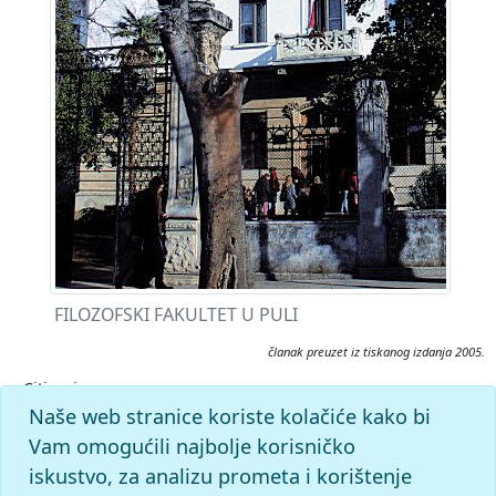
FILOZOFSKI FAKULTET U PULI
članak preuzet iz tiskanog izdanja 2005.
Citiranje:
Filozofski fakultet u Puli.
Istarska enciklopedija (2005), mrežno
Naše web stranice koriste kolačiće kako bi
izdanje.
Leksikografski zavod Miroslav Krleža, 2026.
Vam omogućili najbolje korisničko
Pristupljeno 6.8.2026. <https://istra.lzmk.hr/clanak/filozofski-
iskustvo, za analizu prometa i korištenje
fakultet-u-puli>.