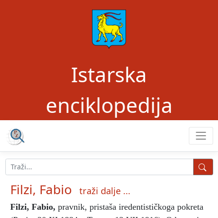
Istarska
enciklopedija
Filzi, Fabio
traži dalje ...
Filzi, Fabio
,
pravnik, pristaša iredentističkoga pokreta