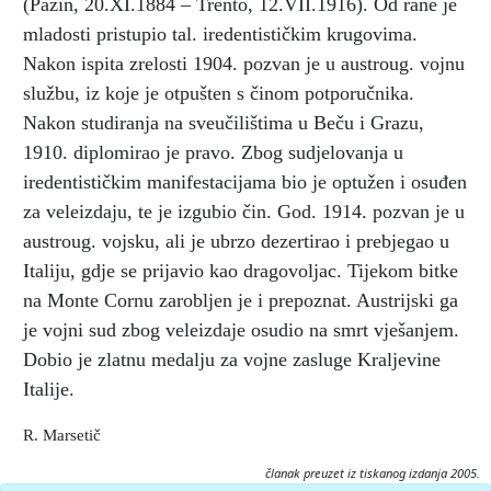
(Pazin, 20.XI.1884 – Trento, 12.VII.1916). Od rane je
mladosti pristupio tal. iredentističkim krugovima.
Nakon ispita zrelosti 1904. pozvan je u austroug. vojnu
službu, iz koje je otpušten s činom potporučnika.
Nakon studiranja na sveučilištima u Beču i Grazu,
1910. diplomirao je pravo. Zbog sudjelovanja u
iredentističkim manifestacijama bio je optužen i osuđen
za veleizdaju, te je izgubio čin. God. 1914. pozvan je u
austroug. vojsku, ali je ubrzo dezertirao i prebjegao u
Italiju, gdje se prijavio kao dragovoljac. Tijekom bitke
na Monte Cornu zarobljen je i prepoznat. Austrijski ga
je vojni sud zbog veleizdaje osudio na smrt vješanjem.
Dobio je zlatnu medalju za vojne zasluge Kraljevine
Italije.
R. Marsetič
članak preuzet iz tiskanog izdanja 2005.