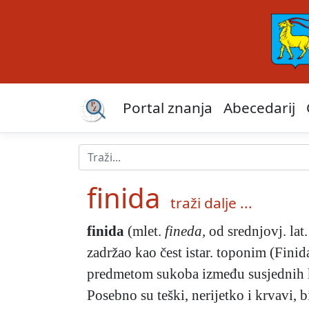
Portal znanja
Abecedarij
finida
traži dalje ...
finida
(mlet.
fineda,
od srednjovj. lat
zadržao kao čest istar. toponim (Finida
predmetom sukoba između susjednih k
Posebno su teški, nerijetko i krvavi, b