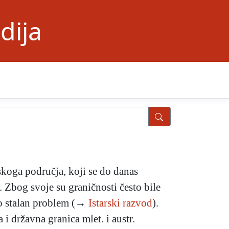
dija
skoga područja, koji se do danas
r. Zbog svoje su graničnosti često bile
o stalan problem (→
Istarski razvod
).
 i državna granica mlet. i austr.