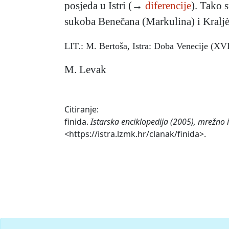
posjeda u Istri (→
diferencije
). Tako s
sukoba Benečana (Markulina) i Kraljè
LIT.: M. Bertoša, Istra: Doba Venecije (XVI
M. Levak
Citiranje:
finida.
Istarska enciklopedija (2005), mrežno 
<https://istra.lzmk.hr/clanak/finida>.