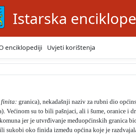
Istarska enciklope
O enciklopediji
Uvjeti korištenja
.
finita:
granica), nekadašnji naziv za rubni dio općin
). Većinom su to bili pašnjaci, ali i šume, oranice i d
omuna jer je utvrđivanje međuopćinskih granica bi
ili sukobi oko finida između općina koje je razdvajala