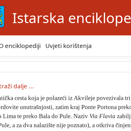
Istarska enciklope
O enciklopediji
Uvjeti korištenja
traži dalje ...
ntička cesta koja je polazeći iz Akvileje povezivala tri 
ovite unutrašnjosti, zatim kraj Ponte Portona prek
do Lima te preko Bala do Pule. Naziv
Via Flavia
zabilj
le, a za dva nalazište nije poznato), a otkriva činjeni