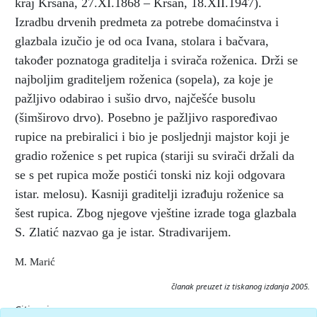
kraj Kršana, 27.XI.1868 – Kršan, 18.XII.1947).
Izradbu drvenih predmeta za potrebe domaćinstva i
glazbala izučio je od oca Ivana, stolara i bačvara,
također poznatoga graditelja i svirača roženica. Drži se
najboljim graditeljem roženica (sopela), za koje je
pažljivo odabirao i sušio drvo, najčešće busolu
(šimširovo drvo). Posebno je pažljivo raspoređivao
rupice na prebiralici i bio je posljednji majstor koji je
gradio roženice s pet rupica (stariji su svirači držali da
se s pet rupica može postići tonski niz koji odgovara
istar. melosu). Kasniji graditelji izrađuju roženice sa
šest rupica. Zbog njegove vještine izrade toga glazbala
S. Zlatić nazvao ga je istar. Stradivarijem.
M. Marić
članak preuzet iz tiskanog izdanja 2005.
Citiranje: