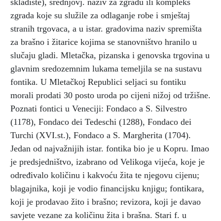
skladište), srednjovj. naziv za zgradu ili kompleks
zgrada koje su služile za odlaganje robe i smještaj
stranih trgovaca, a u istar. gradovima naziv spremišta
za brašno i žitarice kojima se stanovništvo hranilo u
slučaju gladi. Mletačka, pizanska i genovska trgovina u
glavnim sredozemnim lukama temeljila se na sustavu
fontika. U Mletačkoj Republici seljaci su fontiku
morali prodati 30 posto uroda po cijeni nižoj od tržišne.
Poznati fontici u Veneciji: Fondaco a S. Silvestro
(1178), Fondaco dei Tedeschi (1288), Fondaco dei
Turchi (XVI.st.), Fondaco a S. Margherita (1704).
Jedan od najvažnijih istar. fontika bio je u Kopru. Imao
je predsjedništvo, izabrano od Velikoga vijeća, koje je
određivalo količinu i kakvoću žita te njegovu cijenu;
blagajnika, koji je vodio financijsku knjigu; fontikara,
koji je prodavao žito i brašno; revizora, koji je davao
savjete vezane za količinu žita i brašna. Stari f. u