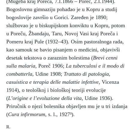
(Mugeba kraj Poreča, 7.I.1866 – Poreč, 2.I.1944).
Bogoslovnu gimnaziju pohađao je u Kopru a studij
bogoslovije završio u Gorici. Zaređen je 1890;
službovao je u biskupijskom konviktu u Kopru, potom
u Poreču, Žbandaju, Taru, Novoj Vasi kraj Poreča i
Pomeru kraj Pule (1932–43). Osim pastoralnoga rada,
kao samouk se bavio pisanjem o medicini, objavivši
desetak tekstova o zaraznim bolestima (
Brevi cenni
sulla malaria,
Poreč 1906;
La tuberculosi e il modo di
combatterla,
Udine 1908;
Trattato di patologia,
casuistica e terapia delle malattie infettive,
Vicenza
1914), o teološkoj i biološkoj teoriji evolucije
(
L’origine e l’evoluzione della vita,
Udine 1936).
Priručnik o njezi bolesnika objavljen mu je u tri izdanja
(
Cura infirmorum,
s. l., 1927³).
R.