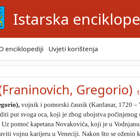
Istarska enciklope
O enciklopediji
Uvjeti korištenja
(Franinovich, Gregorio)
t
egorio)
,
vojnik i pomorski časnik (Kanfanar, 1720 – 
jediti put svoga oca, koji je zbog ubojstva počinjenog 
a. Uz pomoć kapetana Novakovića, koji je u Vodnjanu 
aviti vojnu karijeru u Veneciji. Nakon što se oženi