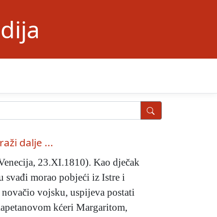
dija
raži dalje ...
Venecija, 23.XI.1810). Kao dječak
u svađi morao pobjeći iz Istre i
novačio vojsku, uspijeva postati
o kapetanovom kćeri Margaritom,