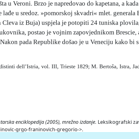
šta u Veroni. Brzo je napredovao do kapetana, a kada 
e lađe u sredoz. »pomorskoj skvadri« mlet. generala 
leva iz Buja) uspjela je potopiti 24 tuniska plovila,
ukovnika, postao je vojnim zapovjednikom Brescie, 
Nakon pada Republike došao je u Veneciju kako bi s
stinti dell’Istria, vol. III, Trieste 1829; M. Bertoša, Istra, Ja
starska enciklopedija (2005), mrežno izdanje.
Leksikografski za
ninovic-grgo-franinovich-gregorio->.