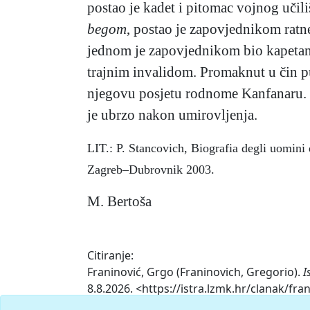
postao je kadet i pitomac vojnog učili
begom
, postao je zapovjednikom ratn
jednom je zapovjednikom bio kapetan C
trajnim invalidom. Promaknut u čin p
njegovu posjetu rodnome Kanfanaru. 
je ubrzo nakon umirovljenja.
LIT.: P. Stancovich, Biografia degli uomini di
Zagreb–Dubrovnik 2003.
M. Bertoša
Citiranje:
Franinović, Grgo (Franinovich, Gregorio).
I
8.8.2026. <https://istra.lzmk.hr/clanak/fra