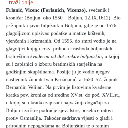
traži dalje ...
Frlanić, Vicenc (Forlanich, Vicenzo)
,
svećenik i
kroničar (Boljun, oko 1550 – Boljun, 12.IX.1612). Bio
je župnik i javni bilježnik u Boljunu, gdje je od 1576.
glagoljicom upisivao podatke u matice krštenih,
vjenčanih i krizmanih. Od 1595. do smrti vodio je na
glagoljici knjigu crkv. prihoda i rashoda boljunskih
bratovština
kvaderna od dot crekav boljunskih,
u kojoj
su i zapisnici o izboru bratimskih starješina na
godišnjim skupštinama. Poslije ju je vodio njegov
nasljednik župnik Ivan Križmanić, a 1620–57. župnik
Bernardin Velijan. Na prvim je listovima kvaderne
kratka pov. kronika od sredine XV.st. do poč. XVII.st.,
u kojoj su ukratko zapisani najvažniji događaji za
Boljun i za šire područje sjev. Istre, posebice ratovi
protiv Osmanlija. Također sadržava vijesti o gladi i
prirodnim nepogodama na Boljunštini te o ratnim