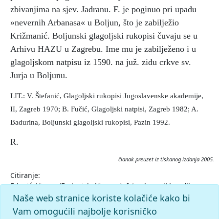
zbivanjima na sjev. Jadranu. F. je poginuo pri upadu
»nevernih Arbanasa« u Boljun, što je zabilježio
Križmanić. Boljunski glagoljski rukopisi čuvaju se u
Arhivu HAZU u Zagrebu. Ime mu je zabilježeno i u
glagoljskom natpisu iz 1590. na juž. zidu crkve sv.
Jurja u Boljunu.
LIT.: V. Štefanić, Glagoljski rukopisi Jugoslavenske akademije,
II, Zagreb 1970; B. Fučić, Glagoljski natpisi, Zagreb 1982; A.
Badurina, Boljunski glagoljski rukopisi, Pazin 1992.
R.
članak preuzet iz tiskanog izdanja 2005.
Citiranje:
Frlanić, Vicenc (Forlanich, Vicenzo).
Istarska enciklopedija
(2005), mrežno izdanje.
Leksikografski zavod Miroslav Krleža,
Naše web stranice koriste kolačiće kako bi
2026. Pristupljeno 7.8.2026.
Vam omogućili najbolje korisničko
<https://istra.lzmk.hr/clanak/frlanic-vicenc-forlanich-