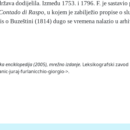
 država dodijelila. Između 1753. i 1796. F. je sastavio
 Contado di Raspo,
u kojem je zabilježio propise o slu
s o Buzeštini (1814) dugo se vremena nalazio u arhi
ska enciklopedija (2005), mrežno izdanje.
Leksikografski zavod M
anic-juraj-furlanicchio-giorgio->.