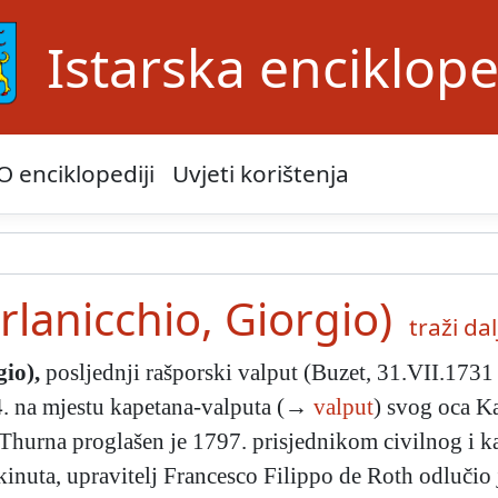
Istarska enciklope
O enciklopediji
Uvjeti korištenja
urlanicchio, Giorgio)
traži dalj
gio)
,
posljednji rašporski valput
(Buzet, 31.VII.1731
4. na mjestu kapetana-valputa (→
valput
) svog oca K
hurna proglašen je 1797. prisjednikom civilnog i k
inuta, upravitelj Francesco Filippo de Roth odlučio j