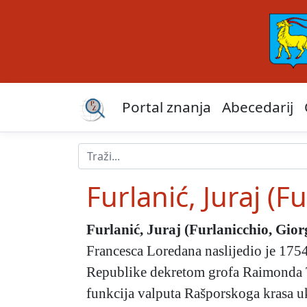
Portal znanja
Abecedarij
Furlanić, Juraj (F
Furlanić, Juraj (Furlanicchio, Gior
Francesca Loredana naslijedio je 175
Republike dekretom grofa Raimonda T
funkcija valputa Rašporskoga krasa uk