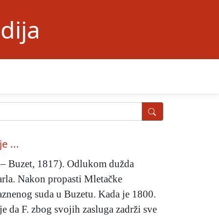
dija
e ...
 – Buzet, 1817). Odlukom dužda
arla. Nakon propasti Mletačke
aznenog suda u Buzetu. Kada je 1800.
e da F. zbog svojih zasluga zadrži sve